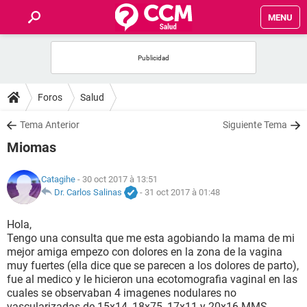
MENU
INICIO
FORUMS
Foros
Salud
SALUD
Tema Anterior
Siguiente Tema
Miomas
FAMILIA
Catagihe
- 30 oct 2017 à 13:51
NUTRICIÓN
Dr. Carlos Salinas
-
31 oct 2017 à 01:48
Hola,
BIENESTAR
Tengo una consulta que me esta agobiando la mama de mi
mejor amiga empezo con dolores en la zona de la vagina
SEXUALIDAD
muy fuertes (ella dice que se parecen a los dolores de parto),
fue al medico y le hicieron una ecotomografia vaginal en las
cuales se observaban 4 imagenes nodulares no
GLOSARIO
vascularizadas de 15x14, 18x75, 17x11 y 20x16 MMS,