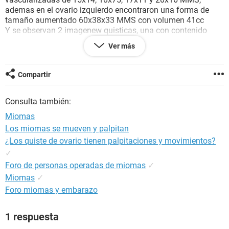
ademas en el ovario izquierdo encontraron una forma de
tamaño aumentado 60x38x33 MMS con volumen 41cc
Y se observan 2 imagenew quisticas, una con contenido
liquido de 31x22 MMS y una segunda de contenido mas
Ver más
denso, no vascularizado.
En conclusion eran miomas uterinos y que debia operarse
inmediatamente le dio a hacer muchos examenes.
Compartir
Fue a otro medico por el tema de los examenes y le dijeron
que en realidad no es necesario la operacion y le dieron a
Consulta también:
inyectarse acetato de medroxiprogesterona para calmar los
dolores.
Miomas
Al final quedamos en nada y no sabe que hacer.
Los miomas se mueven y palpitan
En realidad es necesario que se opere o no? Esta muy mal?
¿Los quiste de ovario tienen palpitaciones y movimientos?
Que es lo que sucede en realidad?
✓
Foro de personas operadas de miomas
✓
Miomas
✓
Foro miomas y embarazo
1 respuesta