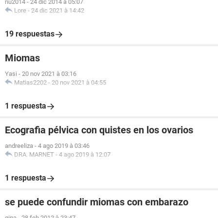
nu2014
-
24 dic 2014 à 05:07
Lore
-
24 dic 2021 à 14:42
19 respuestas
Miomas
Yasi
-
20 nov 2021 à 03:16
Matias2202
-
20 nov 2021 à 04:55
1 respuesta
Ecografia pélvica con quistes en los ovarios
andreeliza
-
4 ago 2019 à 03:46
DRA. MARNET
-
4 ago 2019 à 12:07
1 respuesta
se puede confundir miomas con embarazo
gina
-
28 feb 2012 à 23:47