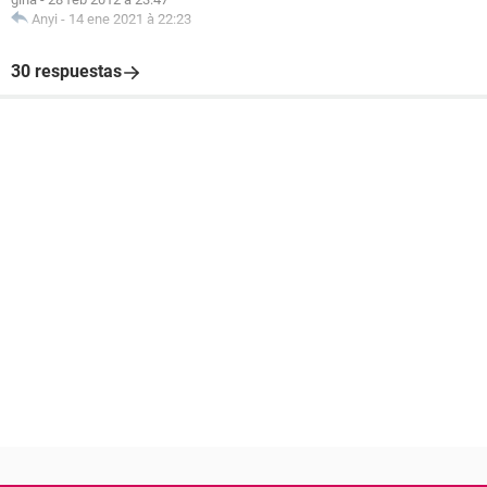
Anyi
-
14 ene 2021 à 22:23
30 respuestas