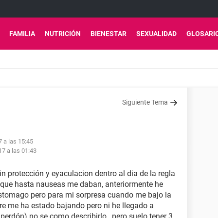
FAMILIA
NUTRICIÓN
BIENESTAR
SEXUALIDAD
GLOSARI
Siguiente Tema
7 a las 15:45
17 a las 01:43
in protección y eyaculacion dentro al dia de la regla
 que hasta nauseas me daban, anteriormente he
 estomago pero para mi sorpresa cuando me bajo la
e me ha estado bajando pero ni he llegado a
 perdón) no se como describirlo , pero suelo tener 3