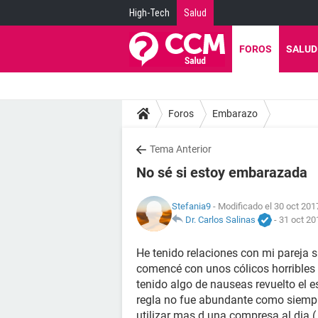
High-Tech
Salud
FOROS
SALUD
Foros
Embarazo
Tema Anterior
No sé si estoy embarazada
Stefania9
- Modificado el 30 oct 201
Dr. Carlos Salinas
-
31 oct 20
He tenido relaciones con mi pareja s
comencé con unos cólicos horribles
tenido algo de nauseas revuelto el
regla no fue abundante como siempr
utilizar mas d una compresa al dia (