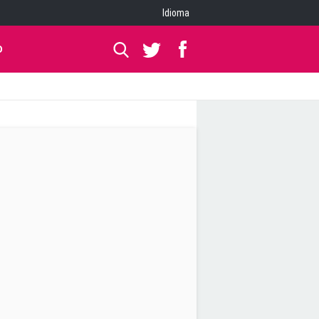
Idioma
O