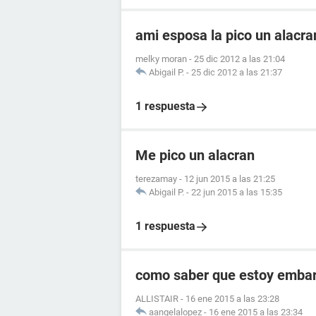
ami esposa la pico un alacr
melky moran
-
25 dic 2012 a las 21:04
Abigail P.
-
25 dic 2012 a las 21:37
1 respuesta
Me pico un alacran
terezamay
-
12 jun 2015 a las 21:25
Abigail P.
-
22 jun 2015 a las 15:35
1 respuesta
como saber que estoy embara
ALLISTAIR
-
16 ene 2015 a las 23:28
aangelalopez
-
16 ene 2015 a las 23:34