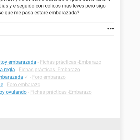
as y e seguido con cólicos mas leves pero sigo
se que me pasa estaré embarazada?
estoy embarazada
-
Fichas prácticas -Embarazo
a regla
-
Fichas prácticas -Embarazo
embarazada
✓
-
Foro embarazo
de
-
Foro embarazo
oy ovulando
-
Fichas prácticas -Embarazo