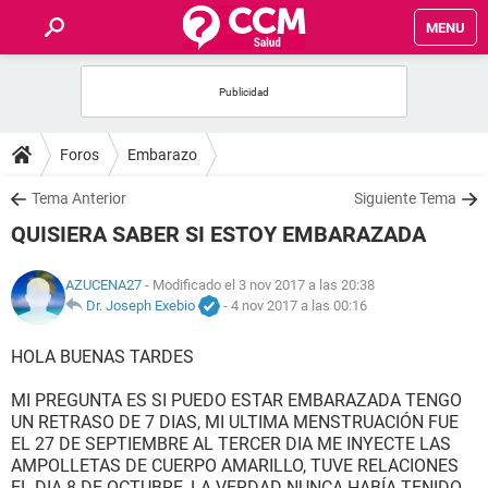
MENU
INICIO
FOROS
Foros
Embarazo
SALUD
Tema Anterior
Siguiente Tema
QUISIERA SABER SI ESTOY EMBARAZADA
FAMILIA
AZUCENA27
- Modificado el 3 nov 2017 a las 20:38
NUTRICIÓN
Dr. Joseph Exebio
-
4 nov 2017 a las 00:16
HOLA BUENAS TARDES
BIENESTAR
MI PREGUNTA ES SI PUEDO ESTAR EMBARAZADA TENGO
SEXUALIDAD
UN RETRASO DE 7 DIAS, MI ULTIMA MENSTRUACIÓN FUE
EL 27 DE SEPTIEMBRE AL TERCER DIA ME INYECTE LAS
AMPOLLETAS DE CUERPO AMARILLO, TUVE RELACIONES
GLOSARIO
EL DIA 8 DE OCTUBRE, LA VERDAD NUNCA HABÍA TENIDO