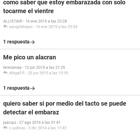
como saber que estoy embarazada con solo
tocarme el vientre
ALLISTAIR
-
16 ene 2015 a las 23:28
aangelalopez
-
16 ene 2015 a las 23:34
1 respuesta
Me pico un alacran
terezamay
-
12 jun 2015 a las 21:25
Abigail P.
-
22 jun 2015 a las 15:35
1 respuesta
quiero saber si por medio del tacto se puede
detectar el embaraz
jaacqui
-
27 ago 2014 a las 01:41
c-salinas
-
3 dic 2014 a las 17:42