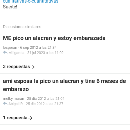
cualitativas-o-cuantitativas
Suerte!
Discusiones similares
ME pico un alacran y estoy embarazada
lesperan
-
6 sep 2012 a las 21:34
Miligarcia
-
31 jul 2023 a las 11:02
3 respuestas
ami esposa la pico un alacran y tine 6 meses de
embarazo
melky moran
-
25 dic 2012 a las 21:04
Abigail P.
-
25 dic 2012 a las 21:37
1 respuesta