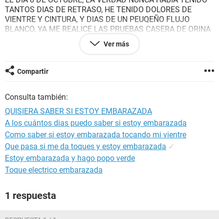
TANTOS DIAS DE RETRASO, HE TENIDO DOLORES DE
VIENTRE Y CINTURA, Y DIAS DE UN PEUQEÑO FLUJO
BLANCO, YA ME REALICE LAS PRUEBAS CASERA DE ORINA
Y SALIERON NEGATIVO, LA PREGUNTA ES SI LAS
Ver más
AMPOLLETAS OCASIONAN RETRASO Y EN QUE TIEMPO
PODRIA REALIZARME LA PRUEBA DE SANGRE PARA ESTAR
SEGURA SI O NO ESTOY EMBARAZADA.
Compartir
ESPERO RECIBIR PRONTO ALGUN COMENTARIO
Consulta también:
QUISIERA SABER SI ESTOY EMBARAZADA
A los cuántos dias puedo saber si estoy embarazada
Como saber si estoy embarazada tocando mi vientre
Que pasa si me da toques y estoy embarazada
✓
Estoy embarazada y hago popo verde
Toque electrico embarazada
1 respuesta