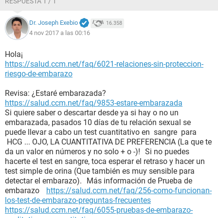
RESPUESTA 1 / 1
Dr. Joseph Exebio
16.358
4 nov 2017 a las 00:16
Hola¡
https://salud.ccm.net/faq/6021-relaciones-sin-proteccion-
riesgo-de-embarazo
Revisa: ¿Estaré embarazada?
https://salud.ccm.net/faq/9853-estare-embarazada
Si quiere saber o descartar desde ya si hay o no un
embarazada, pasados 10 días de tu relación sexual se
puede llevar a cabo un test cuantitativo en sangre para
HCG ... OJO, LA CUANTITATIVA DE PREFERENCIA (La que te
da un valor en números y no solo + o -)! Si no puedes
hacerte el test en sangre, toca esperar el retraso y hacer un
test simple de orina (Que también es muy sensible para
detectar el embarazo). Más información de Prueba de
embarazo
https://salud.ccm.net/faq/256-como-funcionan-
los-test-de-embarazo-preguntas-frecuentes
https://salud.ccm.net/faq/6055-pruebas-de-embarazo-