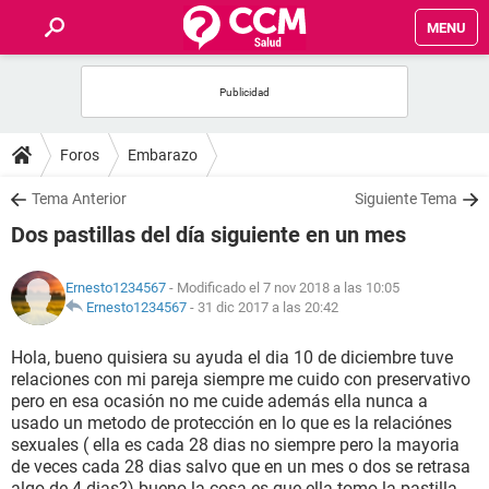
MENU
INICIO
FOROS
Foros
Embarazo
SALUD
Tema Anterior
Siguiente Tema
Dos pastillas del día siguiente en un mes
FAMILIA
Ernesto1234567
- Modificado el 7 nov 2018 a las 10:05
NUTRICIÓN
Ernesto1234567
-
31 dic 2017 a las 20:42
Hola, bueno quisiera su ayuda el dia 10 de diciembre tuve
BIENESTAR
relaciones con mi pareja siempre me cuido con preservativo
pero en esa ocasión no me cuide además ella nunca a
SEXUALIDAD
usado un metodo de protección en lo que es la relaciónes
sexuales ( ella es cada 28 dias no siempre pero la mayoria
de veces cada 28 dias salvo que en un mes o dos se retrasa
GLOSARIO
algo de 4 dias?) bueno la cosa es que ella tomo la pastilla