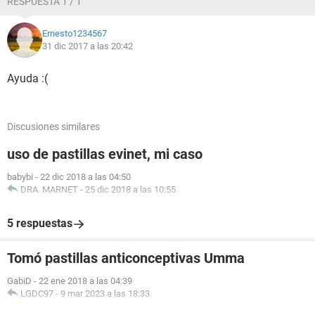
RESPUESTA 1 / 1
Por que ella ya tomo el 11 de diciembre y vuelta a tomar hoy
31 estaria bien?
Ernesto1234567
Estaría embarazada si en caso no toma la pastilla?
31 dic 2017 a las 20:42
Que me recomiendan por favor?
Ayuda :(
Discusiones similares
uso de pastillas evinet, mi caso
babybi
-
22 dic 2018 a las 04:50
DRA. MARNET
-
25 dic 2018 a las 10:55
5 respuestas
Tomó pastillas anticonceptivas Umma
GabiD
-
22 ene 2018 a las 04:39
LGDC97
-
9 mar 2023 a las 18:33