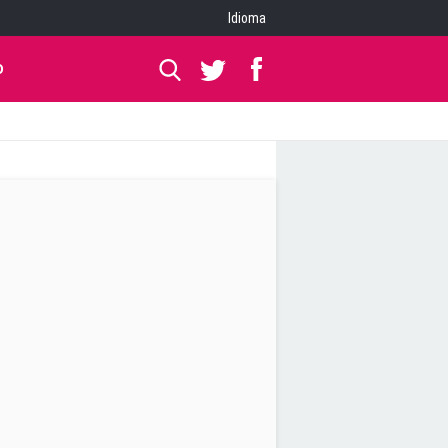
Idioma
O