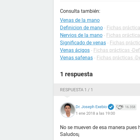
Consulta también:
Venas de la mano
Definicion de mano
-
Fichas práctica
Nervios de la mano
-
Fichas práctica
Significado de venas
-
Fichas prácti
Venas ácigos
-
Fichas prácticas -Def
Venas safenas
-
Fichas prácticas -D
1 respuesta
RESPUESTA 1 / 1
Dr. Joseph Exebio
16.358
1 ene 2018 a las 19:00
No se mueven de esa manera pues h
Saludos¡