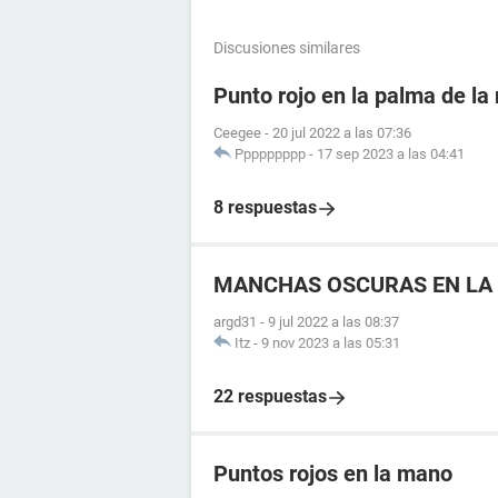
Discusiones similares
Punto rojo en la palma de l
Ceegee
-
20 jul 2022 a las 07:36
Ppppppppp
-
17 sep 2023 a las 04:41
8 respuestas
MANCHAS OSCURAS EN LA 
argd31
-
9 jul 2022 a las 08:37
Itz
-
9 nov 2023 a las 05:31
22 respuestas
Puntos rojos en la mano