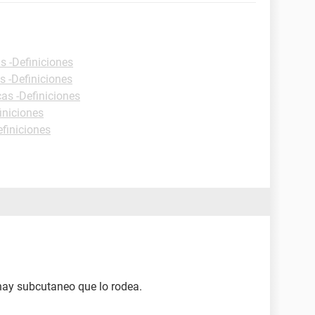
s -Definiciones
s -Definiciones
cas -Definiciones
iniciones
efiniciones
ay subcutaneo que lo rodea.