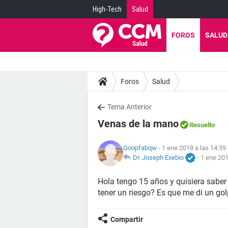
High-Tech
Salud
FOROS
SALUD
Foros
Salud
Tema Anterior
Venas de la mano
Resuelto
Goopfabqw
- 1 ene 2018 a las 14:59
Dr. Joseph Exebio
-
1 ene 201
Hola tengo 15 años y quisiera saber
tener un riesgo? Es que me di un gol
Compartir