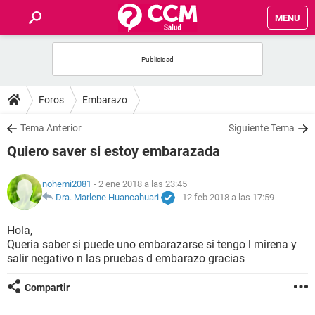
MENU
INICIO
FOROS
Foros
Embarazo
SALUD
Tema Anterior
Siguiente Tema
Quiero saver si estoy embarazada
FAMILIA
nohemi2081
- 2 ene 2018 a las 23:45
NUTRICIÓN
Dra. Marlene Huancahuari
-
12 feb 2018 a las 17:59
Hola,
BIENESTAR
Queria saber si puede uno embarazarse si tengo l mirena y
salir negativo n las pruebas d embarazo gracias
SEXUALIDAD
Compartir
GLOSARIO