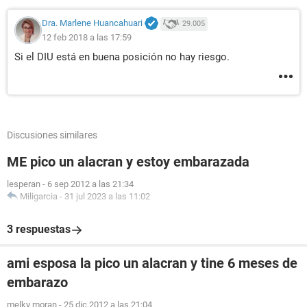
Dra. Marlene Huancahuari
29.005
12 feb 2018 a las 17:59
Si el DIU está en buena posición no hay riesgo.
Discusiones similares
ME pico un alacran y estoy embarazada
lesperan
-
6 sep 2012 a las 21:34
Miligarcia
-
31 jul 2023 a las 11:02
3 respuestas
ami esposa la pico un alacran y tine 6 meses de
embarazo
melky moran
-
25 dic 2012 a las 21:04