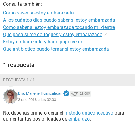
Consulta también:
Como saver si estoy embarazada
A los cuántos dias puedo saber si estoy embarazada
Como saber si estoy embarazada tocando mi vientre
Que pasa si me da toques y estoy embarazada
✓
Estoy embarazada y hago popo verde
Que antibiotico puedo tomar si estoy embarazada
1 respuesta
RESPUESTA 1 / 1
Dra. Marlene Huancahuari
29.005
3 ene 2018 a las 02:03
No, deberías primero dejar el
método anticonceptivo
para
aumentar tus posibilidades de
embarazo
.