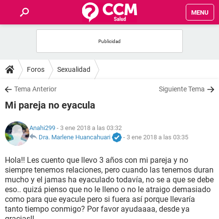
MENU
INICIO
FOROS
Foros
Sexualidad
SALUD
Tema Anterior
Siguiente Tema
Mi pareja no eyacula
FAMILIA
Anahi299
- 3 ene 2018 a las 03:32
NUTRICIÓN
Dra. Marlene Huancahuari
-
3 ene 2018 a las 03:35
Hola!! Les cuento que llevo 3 años con mi pareja y no
BIENESTAR
siempre tenemos relaciones, pero cuando las tenemos duran
mucho y el jamas ha eyaculado todavía, no se a que se debe
SEXUALIDAD
eso.. quizá pienso que no le lleno o no le atraigo demasiado
como para que eyacule pero si fuera así porque llevaría
tanto tiempo conmigo? Por favor ayudaaaa, desde ya
GLOSARIO
gracias!!