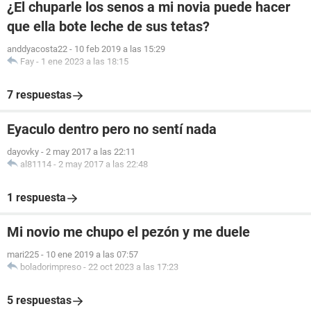
¿El chuparle los senos a mi novia puede hacer
que ella bote leche de sus tetas?
anddyacosta22
-
10 feb 2019 a las 15:29
Fay
-
1 ene 2023 a las 18:15
7 respuestas
Eyaculo dentro pero no sentí nada
dayovky
-
2 may 2017 a las 22:11
al81114
-
2 may 2017 a las 22:48
1 respuesta
Mi novio me chupo el pezón y me duele
mari225
-
10 ene 2019 a las 07:57
boladorimpreso
-
22 oct 2023 a las 17:23
5 respuestas