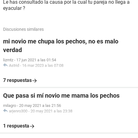
Le has consultado la causa por la cual tu pareja no llega a
eyacular ?
Discusiones similares
mi novio me chupa los pechos, no es malo
verdad
lizmtz
-
17 jun 2021 a las 01:54
Astrid
-
16 mar 2023 a las 07:08
7 respuestas
Que pasa si mí novio me mama los pechos
milagro
-
20 may 2021 a las 21:56
arjenro300
-
20 may 2021 a las 23:38
1 respuesta