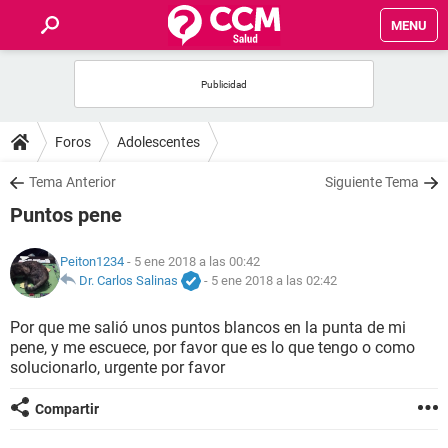
MENU
INICIO
FOROS
Foros
Adolescentes
SALUD
Tema Anterior
Siguiente Tema
Puntos pene
FAMILIA
Peiton1234
- 5 ene 2018 a las 00:42
NUTRICIÓN
Dr. Carlos Salinas
-
5 ene 2018 a las 02:42
Por que me salió unos puntos blancos en la punta de mi
BIENESTAR
pene, y me escuece, por favor que es lo que tengo o como
solucionarlo, urgente por favor
SEXUALIDAD
Compartir
GLOSARIO