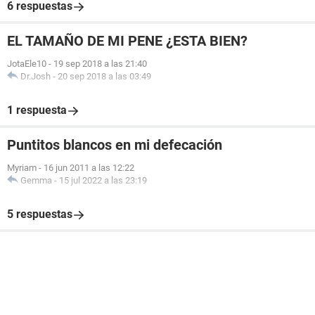
6 respuestas
EL TAMAÑO DE MI PENE ¿ESTA BIEN?
JotaEle10
-
19 sep 2018 a las 21:40
Dr.Josh
-
20 sep 2018 a las 03:49
1 respuesta
Puntitos blancos en mi defecación
Myriam
-
16 jun 2011 a las 12:22
Gemma
-
15 jul 2022 a las 23:19
5 respuestas