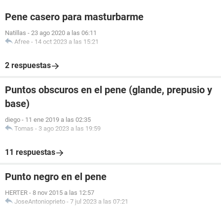
Pene casero para masturbarme
Natillas
-
23 ago 2020 a las 06:11
Afree
-
14 oct 2023 a las 15:21
2 respuestas
Puntos obscuros en el pene (glande, prepusio y
base)
diego
-
11 ene 2019 a las 02:35
Tomas
-
3 ago 2023 a las 19:59
11 respuestas
Punto negro en el pene
HERTER
-
8 nov 2015 a las 12:57
JoseAntonioprieto
-
7 jul 2023 a las 07:21