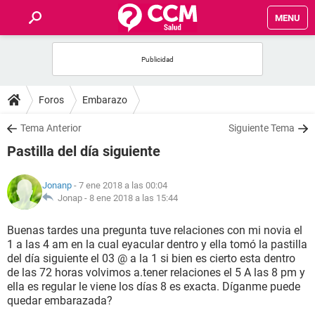
MENU
INICIO
FOROS
Foros
Embarazo
SALUD
Tema Anterior
Siguiente Tema
Pastilla del día siguiente
FAMILIA
Jonanp
- 7 ene 2018 a las 00:04
NUTRICIÓN
Jonap -
8 ene 2018 a las 15:44
Buenas tardes una pregunta tuve relaciones con mi novia el
BIENESTAR
1 a las 4 am en la cual eyacular dentro y ella tomó la pastilla
del día siguiente el 03 @ a la 1 si bien es cierto esta dentro
SEXUALIDAD
de las 72 horas volvimos a.tener relaciones el 5 A las 8 pm y
ella es regular le viene los días 8 es exacta. Díganme puede
quedar embarazada?
GLOSARIO