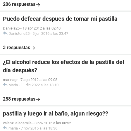
206 respuestas
Puedo defecar despues de tomar mi pastilla
Daniela25
-
18 abr 2012 a las 02:40
Danistone25
-
5 jun 2016 a las 23:47
3 respuestas
¿El alcohol reduce los efectos de la pastilla del
día después?
marinagr
-
7 ago 2012 a las 09:08
Maria
-
11 dic 2022 a las 18:10
258 respuestas
pastilla y luego ir al baño, algun riesgo??
valenzuelacamila
-
3 nov 2015 a las 00:52
maria
-
7 nov 2015 a las 18:36