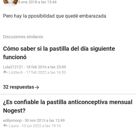
8 ene 2018 a las 15:44
Pero hay la pposibilidad que quedé embarazada
Discusiones similares
Cómo saber si la pastilla del día siguiente
funcionó
Lola212121
-
18 feb 2016 a las 23:09
Lizzteck
-
17 feb 2022 a las 16:53
32 respuestas
¿Es confiable la pastilla anticonceptiva mensual
Nogest?
edilysnoop
-
30 nov 2013 a las 13:49
Laura
-
10 jun 2022 a las 19:16