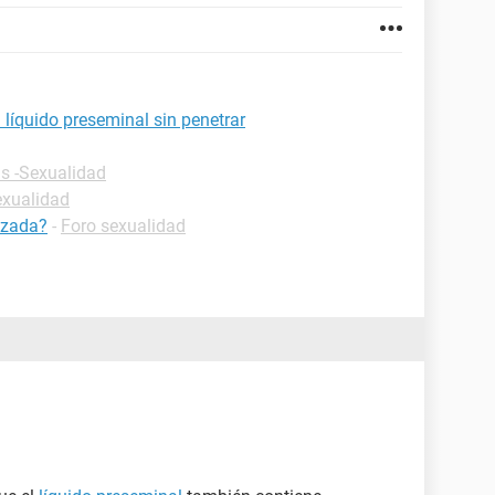
líquido preseminal sin penetrar
as -Sexualidad
exualidad
azada?
-
Foro sexualidad