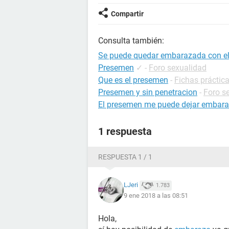
Compartir
Consulta también:
Se puede quedar embarazada con el 
Presemen
✓
-
Foro sexualidad
Que es el presemen
-
Fichas práctic
Presemen y sin penetracion
-
Foro s
El presemen me puede dejar embar
1 respuesta
RESPUESTA 1 / 1
LJeri
1.783
9 ene 2018 a las 08:51
Hola,