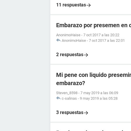
11 respuestas
Embarazo por presemen en dí
AnonimoHaise
-
7 oct 2017 a las 20:22
AnonimoHaise
-
7 oct 2017 a las 22:01
2 respuestas
Mi pene con liquido presemi
embarazo?
Steven_8598
-
7 may 2019 a las 06:09
c-salinas
-
9 may 2019 a las 05:28
3 respuestas