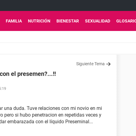
FAMILIA
NUTRICIÓN
BIENESTAR
SEXUALIDAD
GLOSARI
Siguiente Tema
on el presemen?...!!
5:19
rar una duda. Tuve relaciones con mi novio en mi
ro pero si hubo penetracion en repetidas veces y
dar embarazada con el líquido Preseminal...