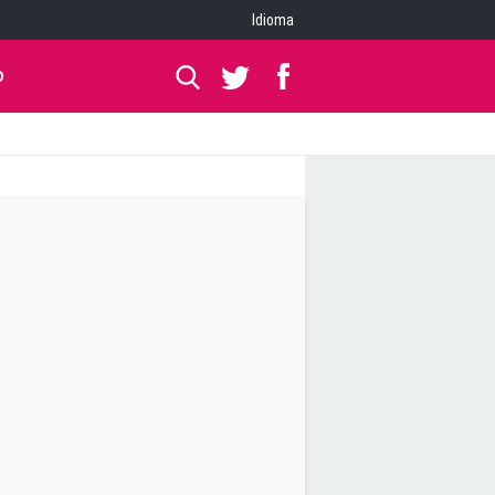
Idioma
O