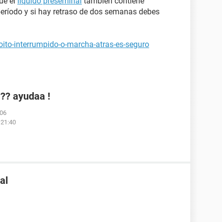
ue el
líquido preseminal
también contiene
 período y si hay retraso de dos semanas debes
oito-interrumpido-o-marcha-atras-es-seguro
?? ayudaa !
:06
 21:40
al