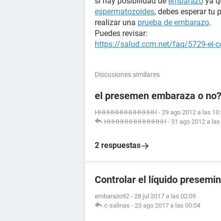
sí hay posibilidad de
embarazo
ya q
espermatozoides
, debes esperar tu
realizar una
prueba de embarazo
.
Puedes revisar:
https://salud.ccm.net/faq/5729-el-c
Discusiones similares
el presemen embaraza o no?
HHHHHHHHHHHHHH
-
29 ago 2012 a las 10
HHHHHHHHHHHHHH
-
31 ago 2012 a las
2 respuestas
Controlar el líquido presemin
embarazo92
-
28 jul 2017 a las 02:09
c-salinas
-
23 ago 2017 a las 00:04