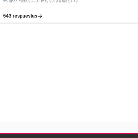
anonimo0026
-
31 may 2019 a las 21:49
543 respuestas