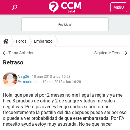
MENU
INICIO
FOROS
Foros
Embarazo
SALUD
Tema Anterior
Siguiente Tema
Retraso
FAMILIA
Anrg26
- 10 ene 2018 a las 15:23
NUTRICIÓN
marimupe
-
10 ene 2018 a las 16:28
Hola, que pasa si por 2 meses no me llega la regla y ya me
BIENESTAR
hice 3 pruebas de orina y 2 de sangre y todas me salen
negativas. Pero ps aveces tengo dudas si por tomar
SEXUALIDAD
frecuentemente la pastilla del día después pueda ser por eso
o puede a ver probabilidad de que este embarazada. Por FA
necesito ayuda estoy muy asustada. No se que hacer.
GLOSARIO