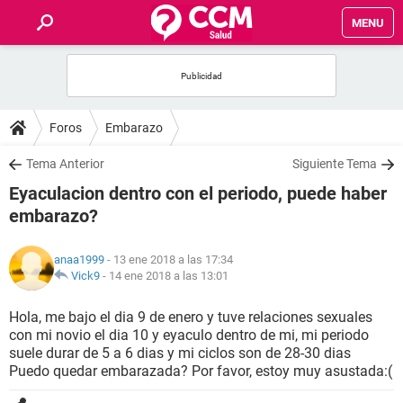
MENU
INICIO
FOROS
Foros
Embarazo
SALUD
Tema Anterior
Siguiente Tema
Eyaculacion dentro con el periodo, puede haber
FAMILIA
embarazo?
NUTRICIÓN
anaa1999
- 13 ene 2018 a las 17:34
Vick9
-
14 ene 2018 a las 13:01
BIENESTAR
Hola, me bajo el dia 9 de enero y tuve relaciones sexuales
con mi novio el dia 10 y eyaculo dentro de mi, mi periodo
SEXUALIDAD
suele durar de 5 a 6 dias y mi ciclos son de 28-30 dias
Puedo quedar embarazada? Por favor, estoy muy asustada:(
GLOSARIO