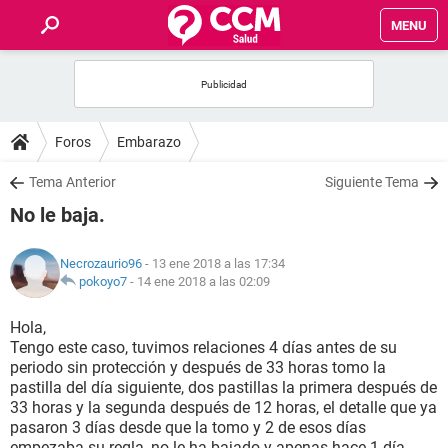
MENU
INICIO
FOROS
Foros
Embarazo
SALUD
Tema Anterior
Siguiente Tema
No le baja.
FAMILIA
Necrozaurio96
- 13 ene 2018 a las 17:34
NUTRICIÓN
pokoyo7
-
14 ene 2018 a las 02:09
Hola,
BIENESTAR
Tengo este caso, tuvimos relaciones 4 días antes de su
periodo sin protección y después de 33 horas tomo la
SEXUALIDAD
pastilla del día siguiente, dos pastillas la primera después de
33 horas y la segunda después de 12 horas, el detalle que ya
pasaron 3 días desde que la tomo y 2 de esos días
GLOSARIO
empezaba su regla, no le ha bajado y apenas hace 1 día