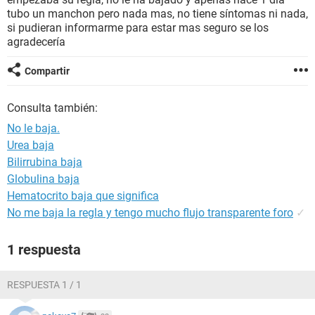
tubo un manchon pero nada mas, no tiene síntomas ni nada,
si pudieran informarme para estar mas seguro se los
agradecería
Compartir
Consulta también:
No le baja.
Urea baja
Bilirrubina baja
Globulina baja
Hematocrito baja que significa
No me baja la regla y tengo mucho flujo transparente foro
✓
1 respuesta
RESPUESTA 1 / 1