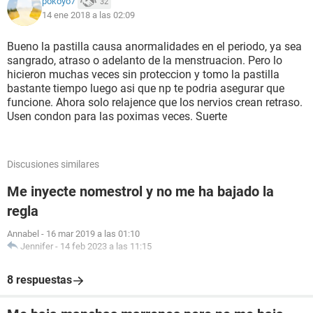
pokoyo7
32
14 ene 2018 a las 02:09
Bueno la pastilla causa anormalidades en el periodo, ya sea
sangrado, atraso o adelanto de la menstruacion. Pero lo
hicieron muchas veces sin proteccion y tomo la pastilla
bastante tiempo luego asi que np te podria asegurar que
funcione. Ahora solo relajence que los nervios crean retraso.
Usen condon para las poximas veces. Suerte
Discusiones similares
Me inyecte nomestrol y no me ha bajado la
regla
Annabel
-
16 mar 2019 a las 01:10
Jennifer
-
14 feb 2023 a las 11:15
8 respuestas