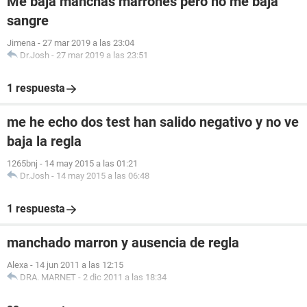
Me baja manchas marrones pero no me baja
sangre
Jimena
-
27 mar 2019 a las 23:04
Dr.Josh
-
27 mar 2019 a las 23:51
1 respuesta
me he echo dos test han salido negativo y no ve
baja la regla
1265bnj
-
14 may 2015 a las 01:21
Dr.Josh
-
14 may 2015 a las 06:48
1 respuesta
manchado marron y ausencia de regla
Alexa
-
14 jun 2011 a las 12:15
DRA. MARNET
-
2 dic 2011 a las 18:34