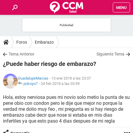
MENU
INICIO
FOROS
Foros
Embarazo
SALUD
Tema Anterior
Siguiente Tema
¿Puede haber riesgo de embarazo?
FAMILIA
GuadalupeMacias
- 13 ene 2018 a las 23:37
NUTRICIÓN
pokoyo7
-
24 feb 2018 a las 03:59
Hola, estoy nerviosa pues mi novio solo metio la punta de su
BIENESTAR
pene obio con condon pero le dije que mejor no porque la
verdad me dolio muy feo , mi pregunta es si hay riesgo de
SEXUALIDAD
embarazo cabe decir que nose si estaba en mis dias
infertiles ya que esto paso 4 dias despues de mi regla
GLOSARIO