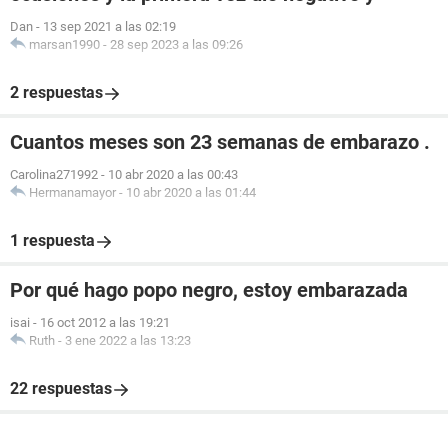
Dan
-
13 sep 2021 a las 02:19
marsan1990
-
28 sep 2023 a las 09:26
2 respuestas
Cuantos meses son 23 semanas de embarazo .
Carolina271992
-
10 abr 2020 a las 00:43
Hermanamayor
-
10 abr 2020 a las 01:44
1 respuesta
Por qué hago popo negro, estoy embarazada
isai
-
16 oct 2012 a las 19:21
Ruth
-
3 ene 2022 a las 13:23
22 respuestas