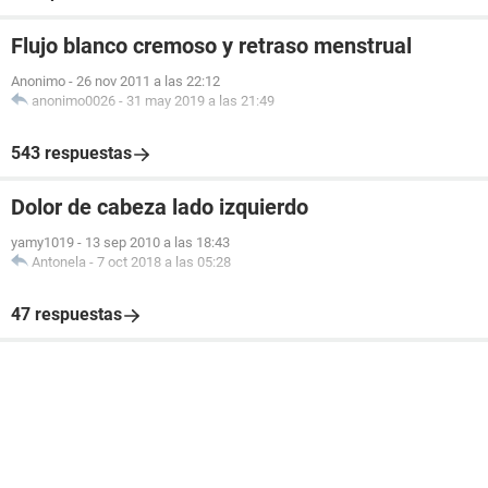
Flujo blanco cremoso y retraso menstrual
Anonimo
-
26 nov 2011 a las 22:12
anonimo0026
-
31 may 2019 a las 21:49
543 respuestas
Dolor de cabeza lado izquierdo
yamy1019
-
13 sep 2010 a las 18:43
Antonela
-
7 oct 2018 a las 05:28
47 respuestas