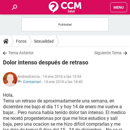
MENU
INICIO
FOROS
Foros
Sexualidad
SALUD
Tema Anterior
Siguiente Tema
Dolor intenso después de retraso
FAMILIA
AndreaGarcia
- 14 ene 2018 a las 15:54
NUTRICIÓN
Correamari
-
14 ene 2018 a las 18:40
Hola,
BIENESTAR
Tenia un retraso de aproximadamente una semana, en
diciembre me bajo el día 11 y hoy 14 de enero me vuelve a
SEXUALIDAD
bajar... Pero nunca había tenido dolor tan intenso. El medico
me recetó progesteronas por que me hice estudios y salí
baja, pero una ocacion se me hizo difícil comprarlas y me
GLOSARIO
las deje de tomar 9 días del 15 - 24 de diciembre... No se si