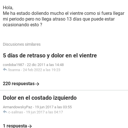
Hola,
Me ha estado doliendo mucho el vientre como si fuera llegar
mi periodo pero no llega atraso 13 días que puede estar
ocasionando esto ?
Discusiones similares
5 días de retraso y dolor en el vientre
cordoba1987
-
22 dic 2011 a las 14:48
lisanna
-
24 feb 2022 a las 19:23
220 respuestas
Dolor en el costado izquierdo
ArmandowskyPaz
-
19 jun 2017 a las 03:55
c-salinas
-
19 jun 2017 a las 04:17
1 respuesta