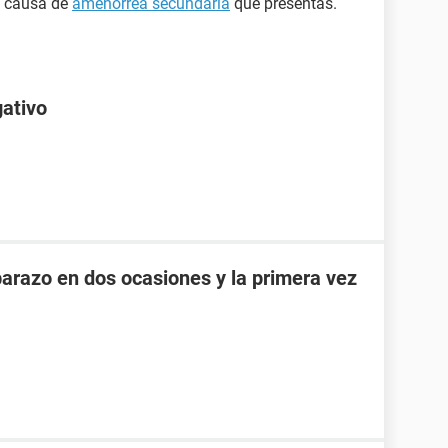
a causa de
amenorrea secundaria
que presentas.
gativo
razo en dos ocasiones y la primera vez