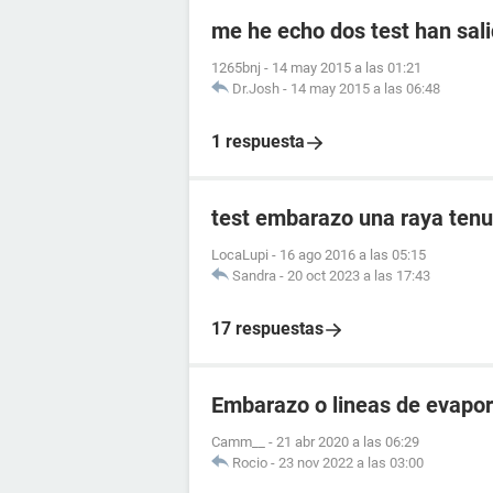
me he echo dos test han sali
1265bnj
-
14 may 2015 a las 01:21
Dr.Josh
-
14 may 2015 a las 06:48
1 respuesta
test embarazo una raya tenu
LocaLupi
-
16 ago 2016 a las 05:15
Sandra
-
20 oct 2023 a las 17:43
17 respuestas
Embarazo o lineas de evapo
Camm__
-
21 abr 2020 a las 06:29
Rocio
-
23 nov 2022 a las 03:00