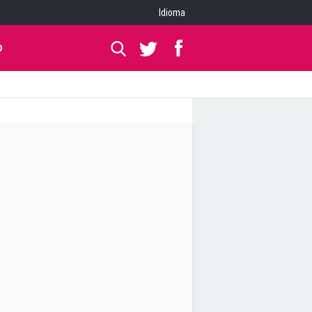
Idioma
O