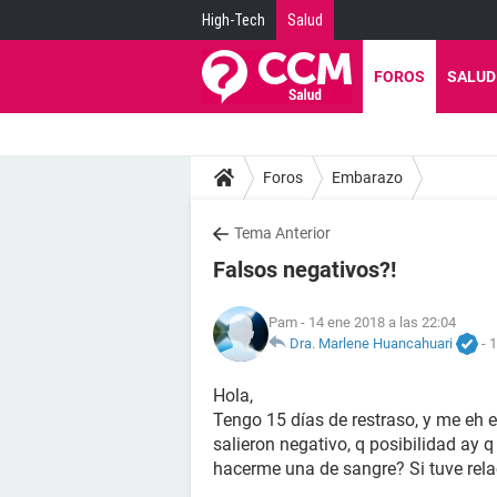
High-Tech
Salud
FOROS
SALUD
Foros
Embarazo
Tema Anterior
Falsos negativos?!
Pam
- 14 ene 2018 a las 22:04
Dra. Marlene Huancahuari
-
1
Hola,
Tengo 15 días de restraso, y me eh e
salieron negativo, q posibilidad ay 
hacerme una de sangre? Si tuve relac