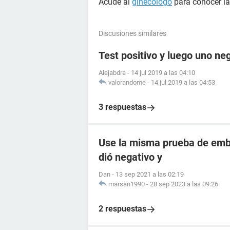
Acude al
ginecólogo
para conocer l
Discusiones similares
Test positivo y luego uno ne
Alejabdra
-
14 jul 2019 a las 04:10
valorandome
-
14 jul 2019 a las 04:53
3 respuestas
Use la misma prueba de emba
dió negativo y
Dan
-
13 sep 2021 a las 02:19
marsan1990
-
28 sep 2023 a las 09:26
2 respuestas