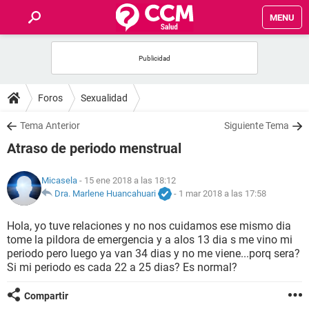
MENU
INICIO
FOROS
Foros
Sexualidad
SALUD
Tema Anterior
Siguiente Tema
Atraso de periodo menstrual
FAMILIA
Micasela
- 15 ene 2018 a las 18:12
NUTRICIÓN
Dra. Marlene Huancahuari
-
1 mar 2018 a las 17:58
Hola, yo tuve relaciones y no nos cuidamos ese mismo dia
BIENESTAR
tome la pildora de emergencia y a alos 13 dia s me vino mi
periodo pero luego ya van 34 dias y no me viene...porq sera?
SEXUALIDAD
Si mi periodo es cada 22 a 25 dias? Es normal?
Compartir
GLOSARIO