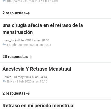
Klaupalma
-
15 mar 2017 a las 14:09
2 respuestas
una cirugía afecta en el retraso de la
menstruación
mani_luci
-
8 feb 2013 a las 20:40
Liseth
-
30 ene 2023 a las 20:31
28 respuestas
Anestesia Y Retraso Menstrual
Rosxz
-
13 may 2014 a las 04:14
Erika
-
8 feb 2020 a las 16:16
2 respuestas
Retraso en mi periodo menstrual