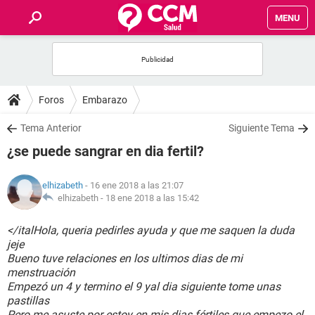
MENU
INICIO
FOROS
Foros
Embarazo
SALUD
Tema Anterior
Siguiente Tema
¿se puede sangrar en dia fertil?
FAMILIA
elhizabeth
- 16 ene 2018 a las 21:07
NUTRICIÓN
elhizabeth -
18 ene 2018 a las 15:42
</italHola, queria pedirles ayuda y que me saquen la duda
BIENESTAR
jeje
Bueno tuve relaciones en los ultimos dias de mi
SEXUALIDAD
menstruación
Empezó un 4 y termino el 9 yal dia siguiente tome unas
pastillas
GLOSARIO
Pero me asuste por estoy en mis dias fértiles que empezo el