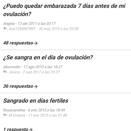
¿Puedo quedar embarazada 7 días antes de mi
ovulación?
Angela
-
13 abr 2011 a las 03:17
Ana1234567891
-
30 may 2019 a las 03:38
48 respuestas
¿Se sangra en el día de ovulación?
alewonder
-
17 ago 2010 a las 18:27
Jesica
-
2 sep 2017 a las 23:37
36 respuestas
Sangrado en días fertiles
Rosanandrea
-
6 ene 2015 a las 18:49
M Gutarra
-
11 ene 2015 a las 01:48
1 respuesta