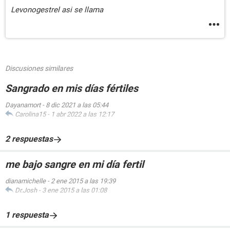
Levonogestrel asi se llama
Discusiones similares
Sangrado en mis días fértiles
Dayanamort
-
8 dic 2021 a las 05:44
Carolina15
-
1 abr 2022 a las 12:17
2 respuestas
me bajo sangre en mi día fertil
dianamichelle
-
2 ene 2015 a las 19:39
Dr.Josh
-
3 ene 2015 a las 01:08
1 respuesta