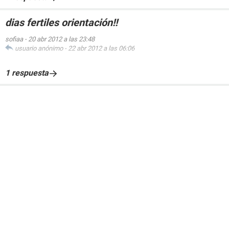
dias fertiles orientación!!
sofiaa
-
20 abr 2012 a las 23:48
usuario anónimo
-
22 abr 2012 a las 06:06
1 respuesta