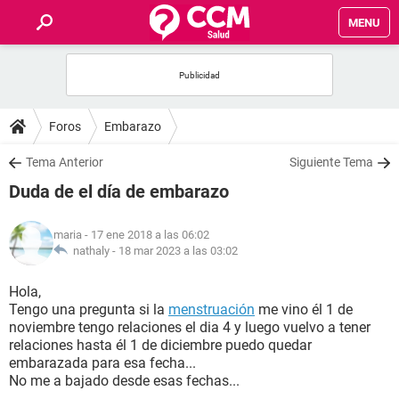
MENU
INICIO
FOROS
Foros
Embarazo
SALUD
Tema Anterior
Siguiente Tema
Duda de el día de embarazo
FAMILIA
maria
- 17 ene 2018 a las 06:02
NUTRICIÓN
nathaly -
18 mar 2023 a las 03:02
Hola,
BIENESTAR
Tengo una pregunta si la
menstruación
me vino él 1 de
noviembre tengo relaciones el dia 4 y luego vuelvo a tener
SEXUALIDAD
relaciones hasta él 1 de diciembre puedo quedar
embarazada para esa fecha...
No me a bajado desde esas fechas...
GLOSARIO