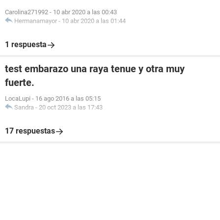
Carolina271992
-
10 abr 2020 a las 00:43
Hermanamayor
-
10 abr 2020 a las 01:44
1 respuesta
test embarazo una raya tenue y otra muy
fuerte.
LocaLupi
-
16 ago 2016 a las 05:15
Sandra
-
20 oct 2023 a las 17:43
17 respuestas