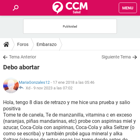
MENU
INICIO
FOROS
Foros
Embarazo
SALUD
Tema Anterior
Siguiente Tema
Debo abortar
FAMILIA
MariaGonzales12
- 17 ene 2018 a las 05:46
NUTRICIÓN
Xd -
9 nov 2023 a las 07:02
Hola, tengo 8 dias de retrazo y me hice una prueba y salio
BIENESTAR
positiva
Tome te de canela, Te de manzanilla, vitamina c en exceso
SEXUALIDAD
(naranjas, piñas mandarinas, etc) probe con aspirinas miel y
azucar, Coca-Cola con aspirinas, Coca-Cola y alka Seltzer (o
como se escriba) y también probé agua mineral y alka
GLOSARIO
Seltzer (algunas de estas cosas las tome desde antes de