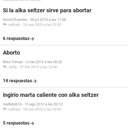
Si la alka seltzer sirve para abortar
KevinCifuentes
-
30 jul 2018 a las 17:48
nathaly
-
18 mar 2023 a las 02:55
6 respuestas
Aborto
Miss Fernan
-
3 mar 2013 a las 00:26
Jeidy
-
27 feb 2019 a las 23:46
14 respuestas
ingirio marta caliente con alka seltzer
mellobob16
-
15 ago 2012 a las 02:13
nathaly
-
18 mar 2023 a las 03:00
5 respuestas