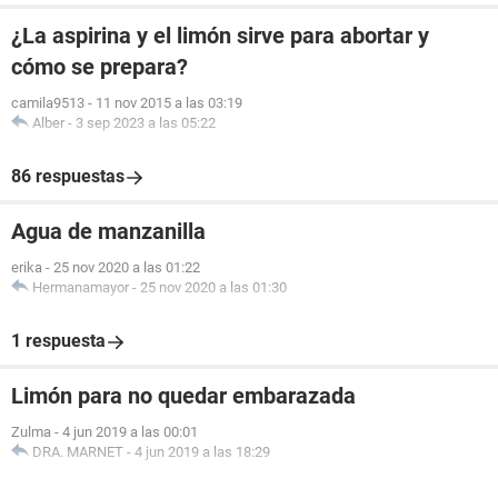
¿La aspirina y el limón sirve para abortar y
cómo se prepara?
camila9513
-
11 nov 2015 a las 03:19
Alber
-
3 sep 2023 a las 05:22
86 respuestas
Agua de manzanilla
erika
-
25 nov 2020 a las 01:22
Hermanamayor
-
25 nov 2020 a las 01:30
1 respuesta
Limón para no quedar embarazada
Zulma
-
4 jun 2019 a las 00:01
DRA. MARNET
-
4 jun 2019 a las 18:29