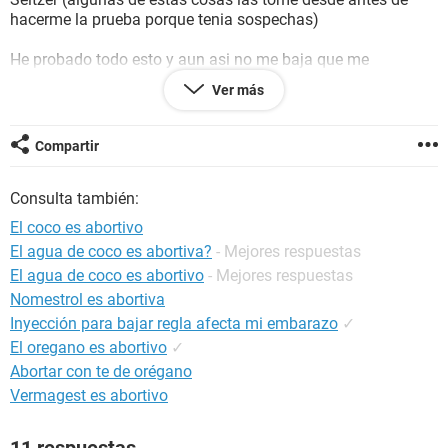
hacerme la prueba porque tenia sospechas)
He probado todo esto y aun asi no me baja que me
aconsejan, realmente no puedo traer a un bebe al mundo
Ver más
pues la persona con quien yo engendre al bebe ya no esta en
este momento y no quiero traerlo a sufrir hambre si van a
decirme cosas como *yo no puedo tener un bebe* *yo si me
Compartir
hice cargo y soy una niña* *un bebe es una bendicion pensa
lo que haces* quiero decirles que ya lo pense y por lo mismo
Consulta también:
llegue a esta conclusion si van a decirme cosas por el estilo
eviten opinar por favor
El coco es abortivo
El agua de coco es abortiva?
- Mejores respuestas
De antemano muchas gracias a las personas que me
El agua de coco es abortivo
- Mejores respuestas
ayuden
Nomestrol es abortiva
Inyección para bajar regla afecta mi embarazo
✓
El oregano es abortivo
✓
Abortar con te de orégano
Vermagest es abortivo