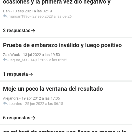
ocasiones y la primera vez dió negativo y
Dan
-
13 sep 2021 a las 02:19
marsan1990
-
28 sep 2023 a las 09:26
2 respuestas
Prueba de embarazo inválido y luego positivo
ZaidWook
-
13 jul 2022 a las 19:50
Jaguar_MX
-
14 jul 2022 a las 02:32
1 respuesta
Moje un poco la ventana del resultado
Alejandra
-
19 abr 2012 a las 17:05
Lourdes
-
25 jun 2022 a las 06:18
6 respuestas