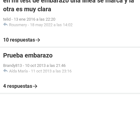
en mi test de embarazo una linea se marca y la
otra es muy clara
telid
-
13 ene 2016 a las 22:20
Rousmery
-
18 may 2022 a las 14:02
10 respuestas
Prueba embarazo
Brandy813
-
10 oct 2013 a las 21:46
Aída María
-
11 oct 2013 a las 23:16
4 respuestas