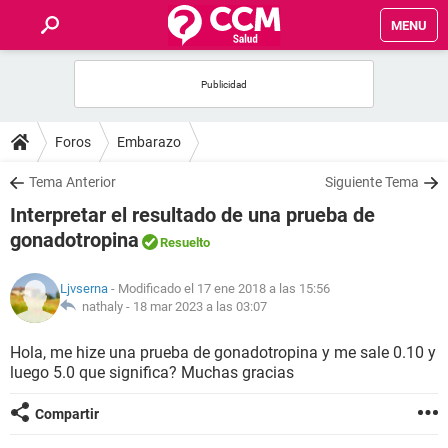
MENU
INICIO
FOROS
Foros
Embarazo
SALUD
Tema Anterior
Siguiente Tema
Interpretar el resultado de una prueba de
FAMILIA
gonadotropina
Resuelto
NUTRICIÓN
Ljvserna
- Modificado el 17 ene 2018 a las 15:56
nathaly -
18 mar 2023 a las 03:07
BIENESTAR
Hola, me hize una prueba de gonadotropina y me sale 0.10 y
luego 5.0 que significa? Muchas gracias
SEXUALIDAD
Compartir
GLOSARIO