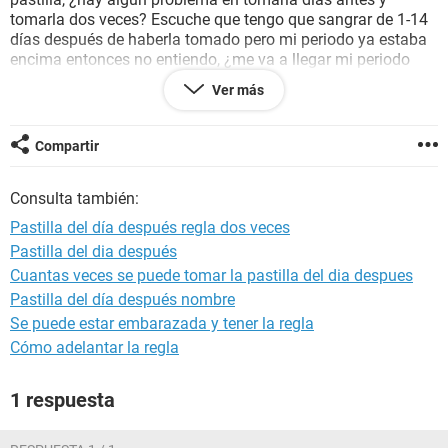
tomarla dos veces? Escuche que tengo que sangrar de 1-14
días después de haberla tomado pero mi periodo ya estaba
encima entonces no entiendo, ¿me va a llegar mi periodo
normalmente o voy a tener el sangrado de la pastilla y
Ver más
después me llegará mi periodo normal?
Ayuda por favor hoy ya es 19 y no tengo nada de síntomas
de que me vaya a bajar, estoy muy nerviosa
Compartir
Consulta también:
Pastilla del día después regla dos veces
Pastilla del dia después
Cuantas veces se puede tomar la pastilla del dia despues
Pastilla del día después nombre
Se puede estar embarazada y tener la regla
Cómo adelantar la regla
1 respuesta