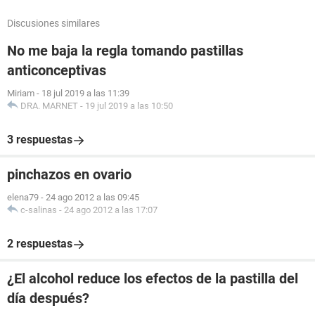
Discusiones similares
No me baja la regla tomando pastillas
anticonceptivas
Miriam
-
18 jul 2019 a las 11:39
DRA. MARNET
-
19 jul 2019 a las 10:50
3 respuestas
pinchazos en ovario
elena79
-
24 ago 2012 a las 09:45
c-salinas
-
24 ago 2012 a las 17:07
2 respuestas
¿El alcohol reduce los efectos de la pastilla del
día después?