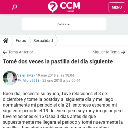
MENU
INICIO
FOROS
Foros
Sexualidad
SALUD
Tema Anterior
Siguiente Tema
Tomé dos veces la pastilla del día siguiente
FAMILIA
ValeriaMz
- 19 ene 2018 a las 18:04
NUTRICIÓN
Alicia9918
-
22 ene 2018 a las 00:44
Buen día, necesito su ayuda, Tuve relaciones el 8 de
BIENESTAR
diciembre y tome la postday al siguiente día y me llego
normalmente mi periodo el día 21, entonces esperaba mi
SEXUALIDAD
siguiente periodo el 19 de enero pero soy muy irregular pero
tuve relaciones el 16 Osea 3 días antes de que
supuestamente me llegara el periodo y tomé nuevamente la
GLOSARIO
pastilla, ¿hay algún problema en tomarla días antes y