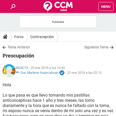
MENU
INICIO
FOROS
Foros
Contracepción
SALUD
Tema Anterior
Siguiente Tema
Preocupación
FAMILIA
M2AC19
- 20 ene 2018 a las 14:42
NUTRICIÓN
Dra. Marlene Huancahuari
-
22 ene 2018 a las 02:15
Hola
BIENESTAR
Lo que pasa es que llevo tomando mis pastillas
SEXUALIDAD
anticonceptivas hace 1 año y tres meses, las tomo
diariamente y la hora que es nunca he faltado con la toma,
mi esposo nunca se venía dentro de mí solo una vez y es vez
GLOSARIO
fue hace poco, pero en esos días ya iba a terminar mi caja