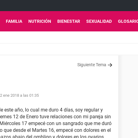
FAMILIA
NUTRICIÓN
BIENESTAR
SEXUALIDAD
GLOSARI
Siguiente Tema
2 ene 2018 a las 01:35
e este año, lo cual me duro 4 días, soy regular y
iernes 12 de Enero tuve relaciones con mi pareja sin
6. Miércoles 17 empecé con un sangrado que me duró
so que desde el Martes 16, empecé con dolores en el
hazos abajo del ombligo y dolores en los ovarios