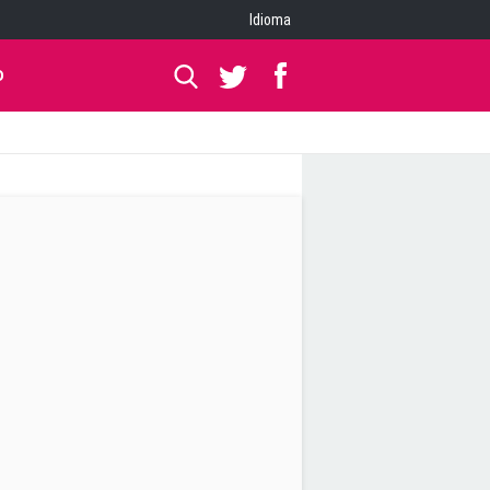
Idioma
O