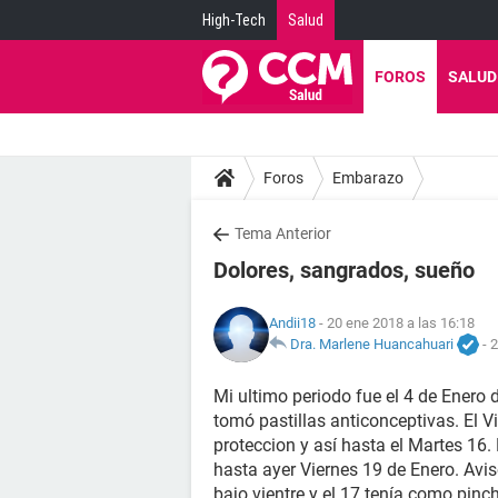
High-Tech
Salud
FOROS
SALUD
Foros
Embarazo
Tema Anterior
Dolores, sangrados, sueño
Andii18
- 20 ene 2018 a las 16:18
Dra. Marlene Huancahuari
-
2
Mi ultimo periodo fue el 4 de Enero d
tomó pastillas anticonceptivas. El V
proteccion y así hasta el Martes 1
hasta ayer Viernes 19 de Enero. Avi
bajo vientre y el 17 tenía como pinc