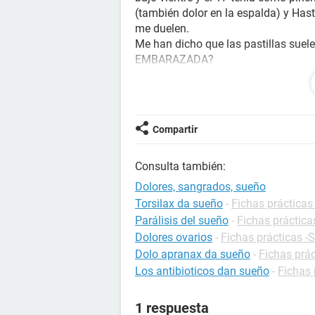
(también dolor en la espalda) y Has
me duelen.
Me han dicho que las pastillas suele
EMBARAZADA?
El 25 me hago un pap y el 26 una e
intriga.
Alguien que le haya pasado Lo mis
Compartir
Consulta también:
Dolores, sangrados, sueño
Torsilax da sueño
-
Fichas práctica
Parálisis del sueño
-
Fichas práctica
Dolores ovarios
-
Fichas prácticas -
Dolo apranax da sueño
-
Fichas prá
Los antibioticos dan sueño
-
Fichas 
1 respuesta