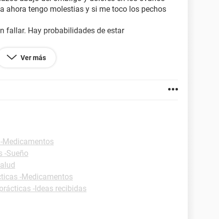
ta ahora tengo molestias y si me toco los pechos
n fallar. Hay probabilidades de estar
cografia. Pero estoy muy nerviosa y tengo mucha
Ver más
mo?
s -Medicamentos
s -Sueño
Salud
cticas -Medicamentos
prácticas -Ideas recibidas