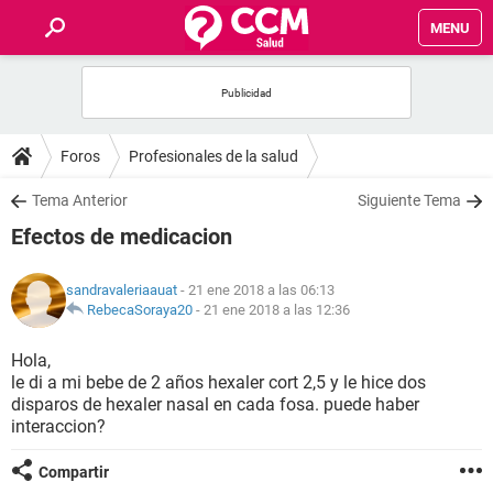
MENU
INICIO
FOROS
Foros
Profesionales de la salud
SALUD
Tema Anterior
Siguiente Tema
Efectos de medicacion
FAMILIA
sandravaleriaauat
- 21 ene 2018 a las 06:13
NUTRICIÓN
RebecaSoraya20
-
21 ene 2018 a las 12:36
Hola,
BIENESTAR
le di a mi bebe de 2 años hexaler cort 2,5 y le hice dos
disparos de hexaler nasal en cada fosa. puede haber
SEXUALIDAD
interaccion?
Compartir
GLOSARIO