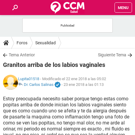
MENU
INICIO
FOROS
Foros
Sexualidad
SALUD
Tema Anterior
Siguiente Tema
Granitos arriba de los labios vaginales
FAMILIA
Lupita01518
- Modificado el 22 ene 2018 a las 05:02
NUTRICIÓN
Dr. Carlos Salinas
-
23 ene 2018 a las 01:13
Estoy preocupada necesito saber porque tengo estas como
BIENESTAR
popitas arriba de donde inician los labios vaginales siento
que es como cuando uno se afeita y te da alergia después
SEXUALIDAD
de pasarte la maquina como inflamación tengo una foto de
como se ven las popitas, no tengo mal olor, no me arde al
orinar, mi periodo es normal siempre es exacto , mi fluido es
GLOSARIO
igual, no me pica, ni arde! no se que sea la verdad alguien