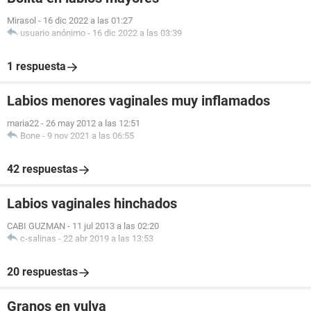
Mirasol
-
16 dic 2022 a las 01:27
usuario anónimo
-
16 dic 2022 a las 03:39
1 respuesta
Labios menores vaginales muy inflamados
maria22
-
26 may 2012 a las 12:51
Bone
-
9 nov 2021 a las 06:55
42 respuestas
Labios vaginales hinchados
CABI GUZMAN
-
11 jul 2013 a las 02:20
c-salinas
-
22 abr 2019 a las 13:53
20 respuestas
Granos en vulva