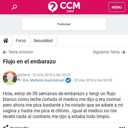
MENU
INICIO
FOROS
Foros
Sexualidad
SALUD
Tema Anterior
Siguiente Tema
Flujo en el embarazo
FAMILIA
giuliana
- 22 ene 2018 a las 04:20
NUTRICIÓN
Dra. Marlene Huancahuari
-
22 ene 2018 a las 04:38
Hola, estoy de 38 semanas de embarazo y tengi un flujo
BIENESTAR
blanco como leche cortada el medico me dijo q era normal
pero ahora me pica bastante y he notado que se adiere a mi
SEXUALIDAD
vagina y hasta me pica el clítoris...igual el medico no me
recetó nada al contrario me dijo q estaba todo limpio.
GLOSARIO