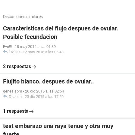
Discusiones similares
Caracteristicas del flujo despues de ovular.
Posible fecundacion
Eve!!!
-
18 may 2014 a las 01:39
luxli90
-
12 may 2016 a las 06:43
2 respuestas
Flujito blanco. despues de ovular..
genesispm
-
20 dic 2015 a las 02:54
Dr.Josh
-
20 dic 2015 a las 17:50
1 respuesta
test embarazo una raya tenue y otra muy
fuerte.