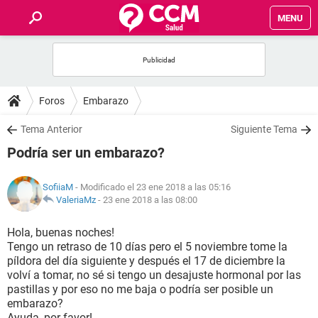
MENU
INICIO
FOROS
Foros
Embarazo
SALUD
Tema Anterior
Siguiente Tema
Podría ser un embarazo?
FAMILIA
SofiiaM
- Modificado el 23 ene 2018 a las 05:16
NUTRICIÓN
ValeriaMz
-
23 ene 2018 a las 08:00
Hola, buenas noches!
BIENESTAR
Tengo un retraso de 10 días pero el 5 noviembre tome la
píldora del día siguiente y después el 17 de diciembre la
SEXUALIDAD
volví a tomar, no sé si tengo un desajuste hormonal por las
pastillas y por eso no me baja o podría ser posible un
embarazo?
GLOSARIO
Ayuda, por favor!