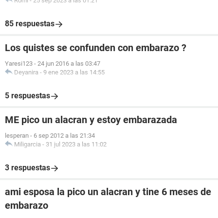
Romi
-
25 sep 2023 a las 01:21
85 respuestas
Los quistes se confunden con embarazo ?
Yaresi123
-
24 jun 2016 a las 03:47
Deyanira
-
9 ene 2023 a las 14:55
5 respuestas
ME pico un alacran y estoy embarazada
lesperan
-
6 sep 2012 a las 21:34
Miligarcia
-
31 jul 2023 a las 11:02
3 respuestas
ami esposa la pico un alacran y tine 6 meses de
embarazo