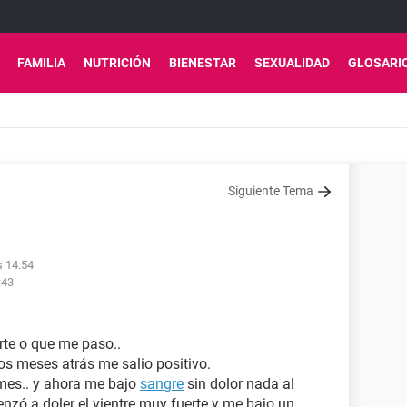
FAMILIA
NUTRICIÓN
BIENESTAR
SEXUALIDAD
GLOSARI
Siguiente Tema
s 14:54
:43
rte o que me paso..
s meses atrás me salio positivo.
mes.. y ahora me bajo
sangre
sin dolor nada al
zó a doler el vientre muy fuerte y me bajo un