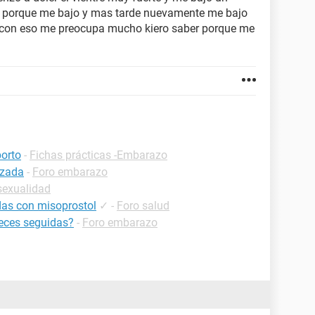
a porque me bajo y mas tarde nuevamente me bajo
con eso me preocupa mucho kiero saber porque me
orto
-
Fichas prácticas -Embarazo
azada
-
Foro embarazo
sexualidad
das con misoprostol
✓
-
Foro salud
veces seguidas?
-
Foro embarazo