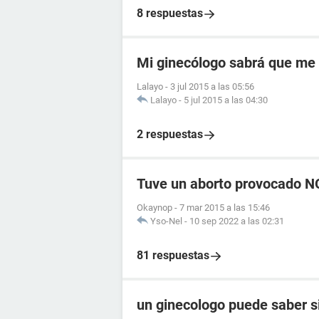
8 respuestas
Mi ginecólogo sabrá que me 
Lalayo
-
3 jul 2015 a las 05:56
Lalayo
-
5 jul 2015 a las 04:30
2 respuestas
Tuve un aborto provocado 
Okaynop
-
7 mar 2015 a las 15:46
Yso-Nel
-
10 sep 2022 a las 02:31
81 respuestas
un ginecologo puede saber s