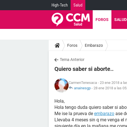
High-Tech
Salud
FOROS
SALUD
Foros
Embarazo
Tema Anterior
Quiero saber si aborte..
CarmenTenesaca
- 23 ene 2018 a la
anainesgp
-
28 ene 2018 a las 05
Hola,
Hola tengo duda quiero saber si abo
Me ise la prueva de
embarazo
ase do
Llevaba 4 meses sin q me venga el 
siguiente día en la mañana me comen