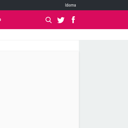
Idioma
O