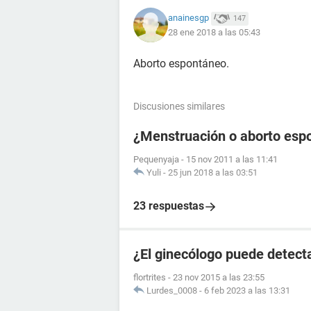
anainesgp
147
28 ene 2018 a las 05:43
Aborto espontáneo.
Discusiones similares
¿Menstruación o aborto esp
Pequenyaja
-
15 nov 2011 a las 11:41
Yuli
-
25 jun 2018 a las 03:51
23 respuestas
¿El ginecólogo puede detect
flortrites
-
23 nov 2015 a las 23:55
Lurdes_0008
-
6 feb 2023 a las 13:31