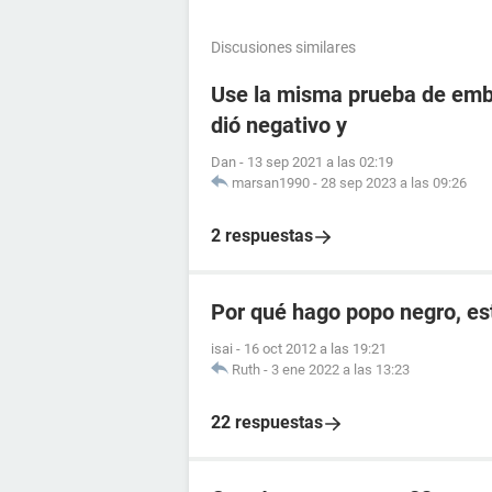
Discusiones similares
Use la misma prueba de emba
dió negativo y
Dan
-
13 sep 2021 a las 02:19
marsan1990
-
28 sep 2023 a las 09:26
2 respuestas
Por qué hago popo negro, e
isai
-
16 oct 2012 a las 19:21
Ruth
-
3 ene 2022 a las 13:23
22 respuestas