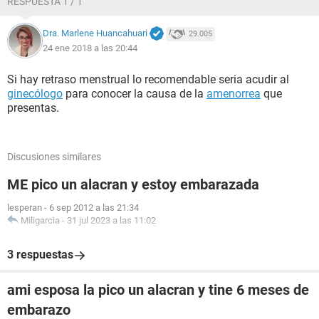
RESPUESTA 1 / 1
Dra. Marlene Huancahuari
29.005
24 ene 2018 a las 20:44
Si hay retraso menstrual lo recomendable seria acudir al
ginecólogo
para conocer la causa de la
amenorrea
que
presentas.
Discusiones similares
ME pico un alacran y estoy embarazada
lesperan
-
6 sep 2012 a las 21:34
Miligarcia
-
31 jul 2023 a las 11:02
3 respuestas
ami esposa la pico un alacran y tine 6 meses de
embarazo