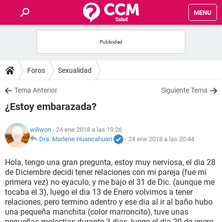
MENU
INICIO
FOROS
Foros
Sexualidad
SALUD
Tema Anterior
Siguiente Tema
¿Estoy embarazada?
FAMILIA
wiliwon
- 24 ene 2018 a las 19:26
NUTRICIÓN
Dra. Marlene Huancahuari
-
24 ene 2018 a las 20:44
Hola, tengo una gran pregunta, estoy muy nerviosa, el dia 28
BIENESTAR
de Diciembre decidi tener relaciones con mi pareja (fue mi
primera vez) no eyaculo, y me bajo el 31 de Dic. (aunque me
SEXUALIDAD
tocaba el 3), luego el dia 13 de Enero volvimos a tener
relaciones, pero termino adentro y ese dia al ir al baño hubo
una pequeña manchita (color marroncito), tuve unas
GLOSARIO
pequeñas molestias durante 3 dias, luego el dia 20 de enero