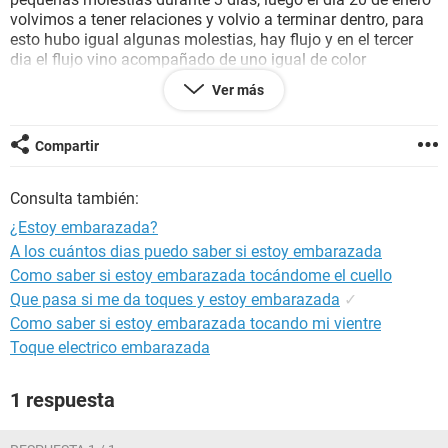
volvimos a tener relaciones y volvio a terminar dentro, para
esto hubo igual algunas molestias, hay flujo y en el tercer
dia el flujo vino acompañado de uno igual de color
marroncito, luego al dia siguiente hubo por la mañana unos
Ver más
tipo coagulos o flujo pero ahora estos eran de sangre (un
color rojo un poco obscuro). Como dato, mi pareja tiene 40
años y tiene sus estudios de que ya no puede tener hijos. Me
Compartir
preocupa el poder estar embarazada, aunque los estudios
digan que el ya no puede. Me tocaria mi periodo hasta el dia
Consulta también:
31 de Enero, pero me espanta ese flujo.
Alguien podria explicarme que pasa, para estar mas
¿Estoy embarazada?
tranquila o si debo visitar al doctor.
A los cuántos dias puedo saber si estoy embarazada
Como saber si estoy embarazada tocándome el cuello
Que pasa si me da toques y estoy embarazada
✓
Como saber si estoy embarazada tocando mi vientre
Toque electrico embarazada
1 respuesta