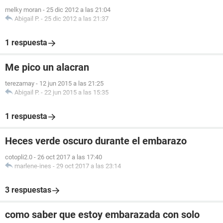
melky moran
-
25 dic 2012 a las 21:04
Abigail P.
-
25 dic 2012 a las 21:37
1 respuesta
Me pico un alacran
terezamay
-
12 jun 2015 a las 21:25
Abigail P.
-
22 jun 2015 a las 15:35
1 respuesta
Heces verde oscuro durante el embarazo
cotopli2.0
-
26 oct 2017 a las 17:40
marlene-ines
-
29 oct 2017 a las 23:14
3 respuestas
como saber que estoy embarazada con solo