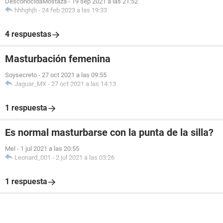
DesconocidaMostaza
-
19 sep 2021 a las 21:52
hhhghjh
-
24 feb 2023 a las 19:33
4 respuestas
Masturbación femenina
Soysecreto
-
27 oct 2021 a las 09:55
Jaguar_MX
-
27 oct 2021 a las 14:13
1 respuesta
Es normal masturbarse con la punta de la silla?
Mel
-
1 jul 2021 a las 20:55
Leonard_001
-
2 jul 2021 a las 03:26
1 respuesta