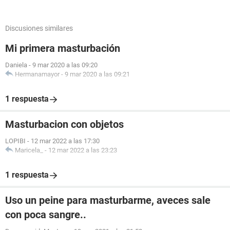
Discusiones similares
Mi primera masturbación
Daniela
-
9 mar 2020 a las 09:20
Hermanamayor
-
9 mar 2020 a las 09:21
1 respuesta
Masturbacion con objetos
LOPIBI
-
12 mar 2022 a las 17:30
Maricela_
-
12 mar 2022 a las 23:23
1 respuesta
Uso un peine para masturbarme, aveces sale
con poca sangre..