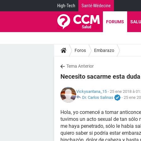
High-Tech
Santé-Médecine
FORUMS
SAL
Foros
Embarazo
Tema Anterior
Necesito sacarme esta duda
Vickysantana_15
- 25 ene 2018 à 01
Dr. Carlos Salinas
-
25 ene 20
Hola, yo comencé a tomar anticonce
tuvimos un acto sexual de tan sólo 
me haya penetrado, sólo le había sal
quiero saber si podría estar embara
hinchazón, dolor de cabeza y hasta 