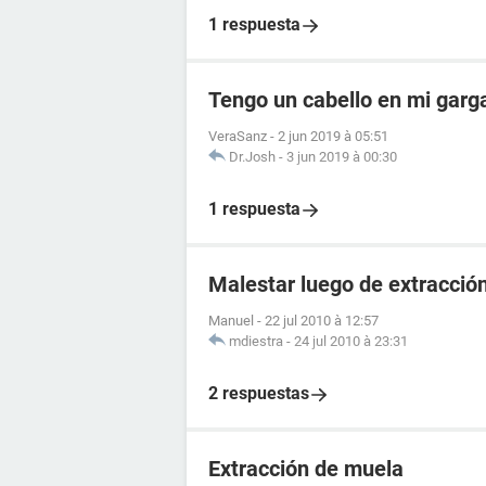
1 respuesta
Tengo un cabello en mi garg
VeraSanz
-
2 jun 2019 à 05:51
Dr.Josh
-
3 jun 2019 à 00:30
1 respuesta
Malestar luego de extracció
Manuel
-
22 jul 2010 à 12:57
mdiestra
-
24 jul 2010 à 23:31
2 respuestas
Extracción de muela