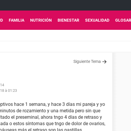
UD
FAMILIA
NUTRICIÓN
BIENESTAR
SEXUALIDAD
GLOSAR
Siguiente Tema
:14
18 à 01:23
ptivos hace 1 semana, y hace 3 días mi pareja y yo
minutos de rozamiento y una metida pero sin que
tado el preseminal, ahora tngo 4 días de retraso y
zada o estos síntomas que tngo de dolor de ovarios,
náuseas más el retraso son las pastillas