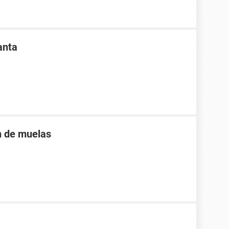
anta
n de muelas