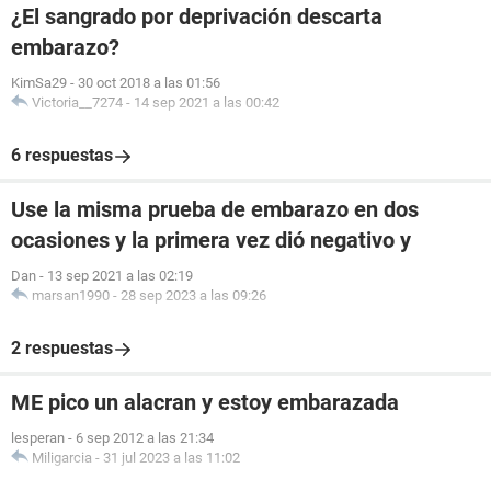
¿El sangrado por deprivación descarta
embarazo?
KimSa29
-
30 oct 2018 a las 01:56
Victoria__7274
-
14 sep 2021 a las 00:42
6 respuestas
Use la misma prueba de embarazo en dos
ocasiones y la primera vez dió negativo y
Dan
-
13 sep 2021 a las 02:19
marsan1990
-
28 sep 2023 a las 09:26
2 respuestas
ME pico un alacran y estoy embarazada
lesperan
-
6 sep 2012 a las 21:34
Miligarcia
-
31 jul 2023 a las 11:02