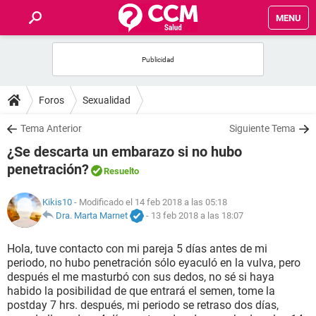
MENU
INICIO
FOROS
Foros
Sexualidad
SALUD
Tema Anterior
Siguiente Tema
¿Se descarta un embarazo si no hubo
FAMILIA
penetración?
Resuelto
NUTRICIÓN
Kikis10
- Modificado el 14 feb 2018 a las 05:18
Dra. Marta Marnet
-
13 feb 2018 a las 18:07
BIENESTAR
Hola, tuve contacto con mi pareja 5 días antes de mi
periodo, no hubo penetración sólo eyaculó en la vulva, pero
SEXUALIDAD
después el me masturbó con sus dedos, no sé si haya
habido la posibilidad de que entrará el semen, tome la
postday 7 hrs. después, mi periodo se retraso dos días,
GLOSARIO