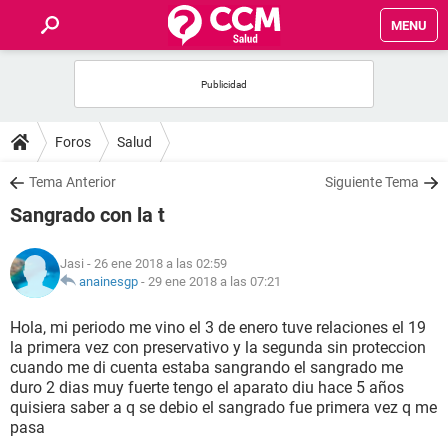
MENU
INICIO
FOROS
Foros
Salud
SALUD
Tema Anterior
Siguiente Tema
Sangrado con la t
FAMILIA
Jasi
- 26 ene 2018 a las 02:59
NUTRICIÓN
anainesgp
-
29 ene 2018 a las 07:21
Hola, mi periodo me vino el 3 de enero tuve relaciones el 19
BIENESTAR
la primera vez con preservativo y la segunda sin proteccion
cuando me di cuenta estaba sangrando el sangrado me
SEXUALIDAD
duro 2 dias muy fuerte tengo el aparato diu hace 5 años
quisiera saber a q se debio el sangrado fue primera vez q me
pasa
GLOSARIO