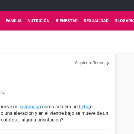
FAMILIA
NUTRICIÓN
BIENESTAR
SEXUALIDAD
GLOSARI
Siguiente Tema
:34
 mueve mi
estomago
como si fuera un
bebe
,el
 una elevación y en el vientre bajo se mueve de un
 cototos ...alguna orientación?