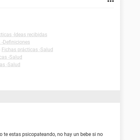
ticas -Ideas recibidas
 -Definiciones
-
Fichas prácticas -Salud
cas -Salud
cas -Salud
 o te estas psicopateando, no hay un bebe si no