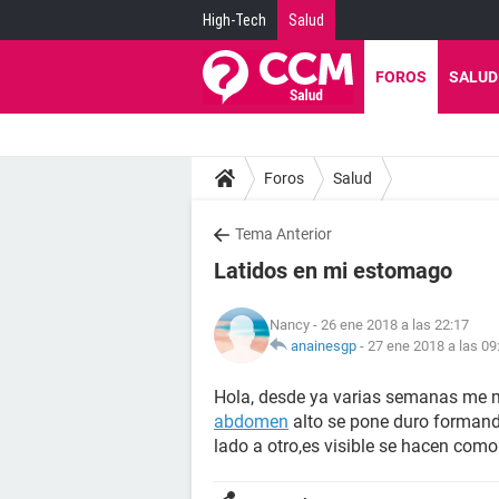
High-Tech
Salud
FOROS
SALUD
Foros
Salud
Tema Anterior
Latidos en mi estomago
Nancy
- 26 ene 2018 a las 22:17
anainesgp
-
27 ene 2018 a las 09
Hola, desde ya varias semanas me
abdomen
alto se pone duro formando
lado a otro,es visible se hacen como