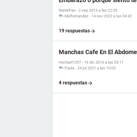
Embarazo o porque siento lat
NaniePao
-
2 sep 2013 a las 22:29
Melfernandez
-
14 nov 2023 a las 04:42
19 respuestas
Manchas Cafe En El Abdom
michael1297
-
16 dic 2016 a las 05:11
Paola
-
24 jul 2021 a las 10:05
4 respuestas