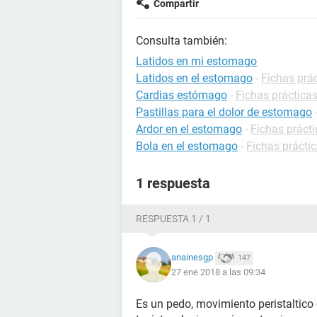
Compartir
Consulta también:
Latidos en mi estomago
Latidos en el estomago
-
Fichas prác
Cardias estómago
-
Fichas prácticas
Pastillas para el dolor de estomago
Ardor en el estomago
-
Fichas prácti
Bola en el estomago
-
Fichas prácti
1 respuesta
RESPUESTA 1 / 1
anainesgp
147
27 ene 2018 a las 09:34
Es un pedo, movimiento peristaltico