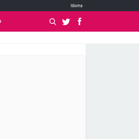
Idioma
O