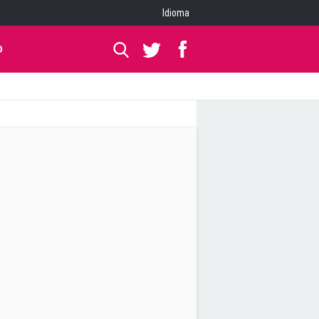
Idioma
O