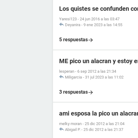
Los quistes se confunden c
Yaresi123
-
24 jun 2016 a las 03:47
Deyanira
-
9 ene 2023 a las 14:55
5 respuestas
ME pico un alacran y estoy
lesperan
-
6 sep 2012 a las 21:34
Miligarcia
-
31 jul 2023 a las 11:02
3 respuestas
ami esposa la pico un alacr
melky moran
-
25 dic 2012 a las 21:04
Abigail P.
-
25 dic 2012 a las 21:37