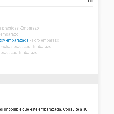
s prácticas -Embarazo
 embarazo
estoy embarazada
-
Foro embarazo
-
Fichas prácticas - Embarazo
 prácticas -Embarazo
s imposible que esté embarazada. Consulte a su