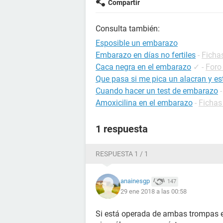
Compartir
Consulta también:
Esposible un embarazo
Embarazo en días no fertiles
-
Ficha
Caca negra en el embarazo
✓
-
Foro
Que pasa si me pica un alacran y 
Cuando hacer un test de embarazo
Amoxicilina en el embarazo
-
Fichas
1 respuesta
RESPUESTA 1 / 1
anainesgp
147
29 ene 2018 a las 00:58
Si está operada de ambas trompas e