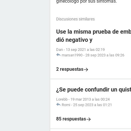
ginecólogo por sus síntomas.
Discusiones similares
Use la misma prueba de emba
dió negativo y
Dan
-
13 sep 2021 a las 02:19
marsan1990
-
28 sep 2023 a las 09:26
2 respuestas
¿Se puede confundir un quis
Lorebb
-
19 mar 2013 a las 00:24
Romi
-
25 sep 2023 a las 01:21
85 respuestas