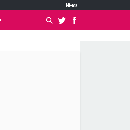
Idioma
O