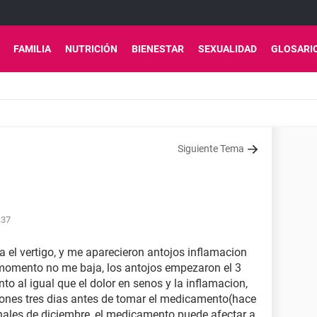
FAMILIA
NUTRICIÓN
BIENESTAR
SEXUALIDAD
GLOSARI
Siguiente Tema
:37
el vertigo, y me aparecieron antojos inflamacion
e momento no me baja, los antojos empezaron el 3
o al igual que el dolor en senos y la inflamacion,
iones tres dias antes de tomar el medicamento(hace
inales de diciembre, el medicamento puede afectar a