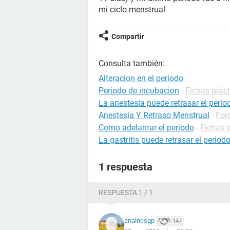
mi ciclo menstrual
Compartir
Consulta también:
Alteracion en el periodo
Periodo de incubacion
-
Fichas práct
La anestesia puede retrasar el perio
Anestesia Y Retraso Menstrual
-
For
Como adelantar el periodo
-
Fichas p
La gastritis puede retrasar el period
1 respuesta
RESPUESTA 1 / 1
anainesgp
147