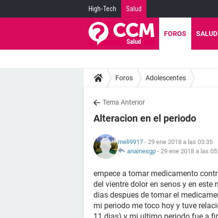
High-Tech
Salud
FOROS
SALUD
Foros
Adolescentes
Tema Anterior
Alteracion en el periodo
meli9917
- 29 ene 2018 a las 03:35
anainesgp
-
29 ene 2018 a las 05
empece a tomar medicamento contra 
del vientre dolor en senos y en est
dias despues de tomar el medicament
mi periodo me toco hoy y tuve relac
11 dias) y mi ultimo periodo fue a f