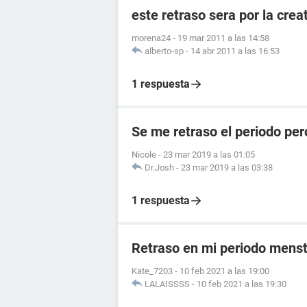
este retraso sera por la crea
morena24
-
19 mar 2011 a las 14:58
alberto-sp
-
14 abr 2011 a las 16:53
1 respuesta
Se me retraso el periodo per
Nicole
-
23 mar 2019 a las 01:05
Dr.Josh
-
23 mar 2019 a las 03:38
1 respuesta
Retraso en mi periodo menst
Kate_7203
-
10 feb 2021 a las 19:00
LALAISSSS
-
10 feb 2021 a las 19:30