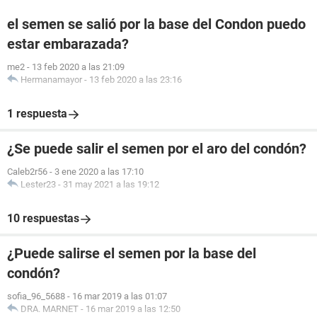
el semen se salió por la base del Condon puedo
estar embarazada?
me2
-
13 feb 2020 a las 21:09
Hermanamayor
-
13 feb 2020 a las 23:16
1 respuesta
¿Se puede salir el semen por el aro del condón?
Caleb2r56
-
3 ene 2020 a las 17:10
Lester23
-
31 may 2021 a las 19:12
10 respuestas
¿Puede salirse el semen por la base del
condón?
sofia_96_5688
-
16 mar 2019 a las 01:07
DRA. MARNET
-
16 mar 2019 a las 12:50