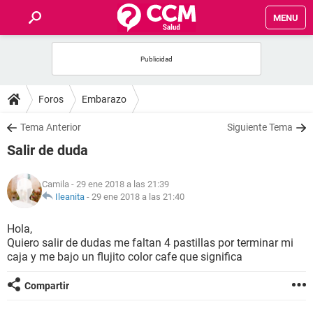
MENU
INICIO
FOROS
Foros
Embarazo
SALUD
Tema Anterior
Siguiente Tema
Salir de duda
FAMILIA
Camila
- 29 ene 2018 a las 21:39
NUTRICIÓN
Ileanita
-
29 ene 2018 a las 21:40
Hola,
BIENESTAR
Quiero salir de dudas me faltan 4 pastillas por terminar mi
caja y me bajo un flujito color cafe que significa
SEXUALIDAD
Compartir
GLOSARIO