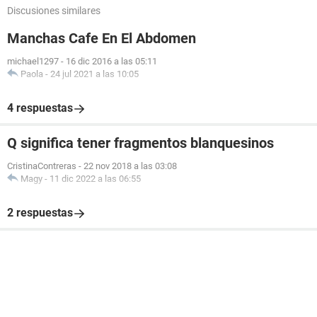
Discusiones similares
Manchas Cafe En El Abdomen
michael1297
-
16 dic 2016 a las 05:11
Paola
-
24 jul 2021 a las 10:05
4 respuestas
Q significa tener fragmentos blanquesinos
CristinaContreras
-
22 nov 2018 a las 03:08
Magy
-
11 dic 2022 a las 06:55
2 respuestas