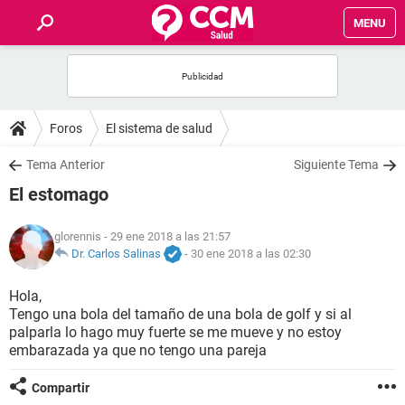
MENU
INICIO
FOROS
Foros
El sistema de salud
SALUD
Tema Anterior
Siguiente Tema
El estomago
FAMILIA
glorennis
- 29 ene 2018 a las 21:57
NUTRICIÓN
Dr. Carlos Salinas
-
30 ene 2018 a las 02:30
Hola,
BIENESTAR
Tengo una bola del tamaño de una bola de golf y si al
palparla lo hago muy fuerte se me mueve y no estoy
SEXUALIDAD
embarazada ya que no tengo una pareja
Compartir
GLOSARIO