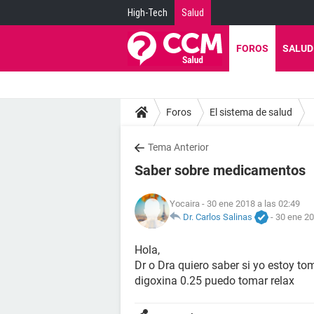
High-Tech
Salud
FOROS
SALUD
Foros
El sistema de salud
Tema Anterior
Saber sobre medicamentos
Yocaira
- 30 ene 2018 a las 02:49
Dr. Carlos Salinas
-
30 ene 20
Hola,
Dr o Dra quiero saber si yo estoy t
digoxina 0.25 puedo tomar relax