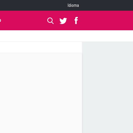
Idioma
O