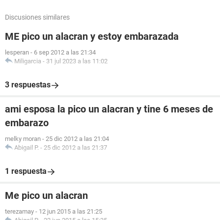
Discusiones similares
ME pico un alacran y estoy embarazada
lesperan
-
6 sep 2012 a las 21:34
Miligarcia
-
31 jul 2023 a las 11:02
3 respuestas
ami esposa la pico un alacran y tine 6 meses de
embarazo
melky moran
-
25 dic 2012 a las 21:04
Abigail P.
-
25 dic 2012 a las 21:37
1 respuesta
Me pico un alacran
terezamay
-
12 jun 2015 a las 21:25