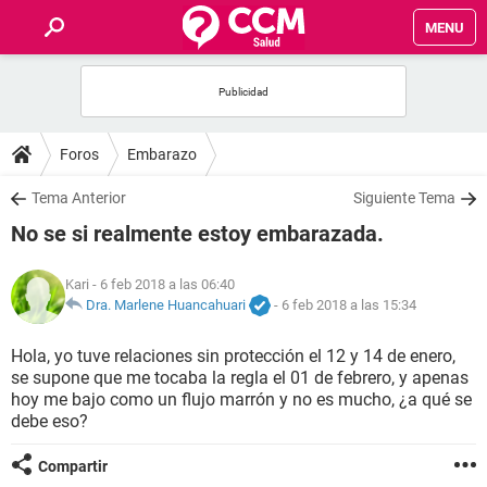
MENU
INICIO
FOROS
Foros
Embarazo
SALUD
Tema Anterior
Siguiente Tema
No se si realmente estoy embarazada.
FAMILIA
Kari
- 6 feb 2018 a las 06:40
NUTRICIÓN
Dra. Marlene Huancahuari
-
6 feb 2018 a las 15:34
Hola, yo tuve relaciones sin protección el 12 y 14 de enero,
BIENESTAR
se supone que me tocaba la regla el 01 de febrero, y apenas
hoy me bajo como un flujo marrón y no es mucho, ¿a qué se
SEXUALIDAD
debe eso?
Compartir
GLOSARIO