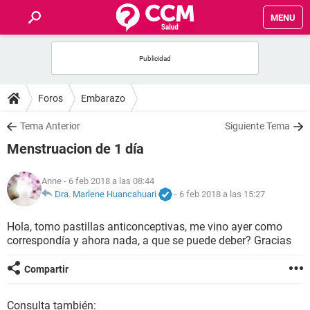
MENU
INICIO
FOROS
Foros
Embarazo
SALUD
Tema Anterior
Siguiente Tema
Menstruacion de 1 día
FAMILIA
Anne
- 6 feb 2018 a las 08:44
NUTRICIÓN
Dra. Marlene Huancahuari
-
6 feb 2018 a las 15:27
Hola, tomo pastillas anticonceptivas, me vino ayer como
BIENESTAR
correspondía y ahora nada, a que se puede deber? Gracias
SEXUALIDAD
Compartir
GLOSARIO
Consulta también: