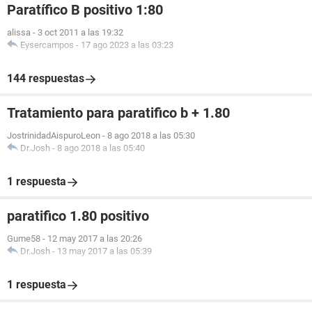
Paratífico B positivo 1:80
alissa
-
3 oct 2011 a las 19:32
Eysercampos
-
17 ago 2023 a las 03:23
144 respuestas
Tratamiento para paratifico b + 1.80
JostrinidadAispuroLeon
-
8 ago 2018 a las 05:30
Dr.Josh
-
8 ago 2018 a las 05:40
1 respuesta
paratifico 1.80 positivo
Gume58
-
12 may 2017 a las 20:26
Dr.Josh
-
13 may 2017 a las 05:39
1 respuesta