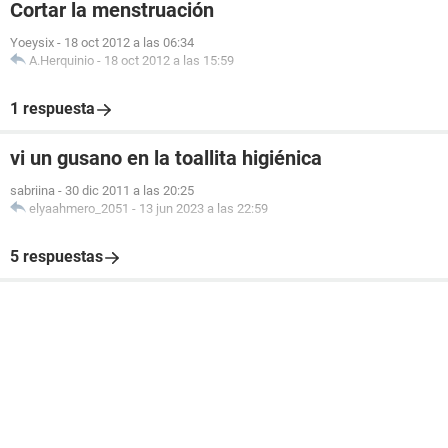
Cortar la menstruación
Yoeysix
-
18 oct 2012 a las 06:34
A.Herquinio
-
18 oct 2012 a las 15:59
1 respuesta
vi un gusano en la toallita higiénica
sabriina
-
30 dic 2011 a las 20:25
elyaahmero_2051
-
13 jun 2023 a las 22:59
5 respuestas