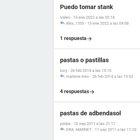
Puedo tomar stank
Valen
-
15 ene 2022 a las 02:18
Alex_1355
-
15 ene 2022 a las 04:08
1 respuesta
pastas o pastillas
lucy
-
26 feb 2014 a las 15:15
marlene-ines
-
26 feb 2014 a las 15:52
4 respuestas
pastas de adbendasol
yoripe
-
10 sep 2011 a las 21:17
DRA. MARNET
-
11 sep 2011 a las 11:10