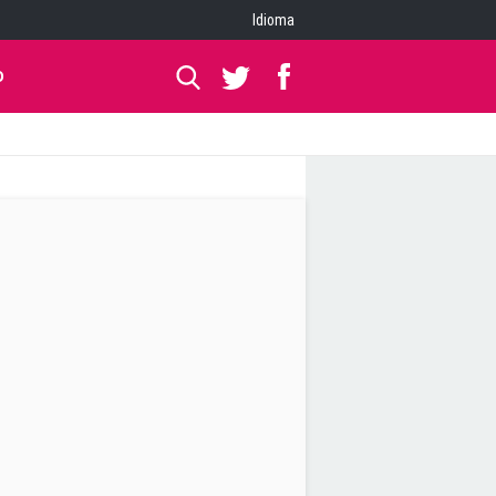
Idioma
O