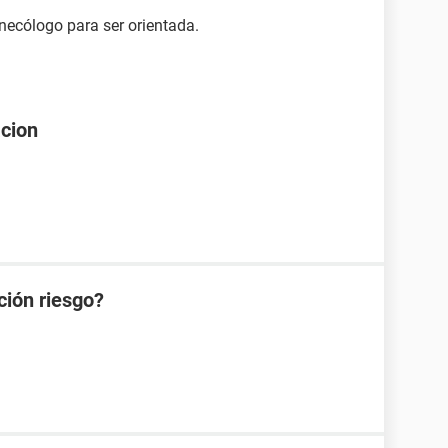
necólogo para ser orientada.
acion
ción riesgo?