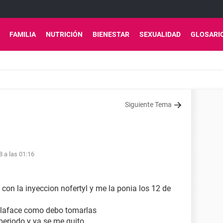
FAMILIA
NUTRICIÓN
BIENESTAR
SEXUALIDAD
GLOSARI
Siguiente Tema
8 a las 01:16
con la inyeccion nofertyl y me la ponia los 12 de
llaface como debo tomarlas
periodo y ya se me quito