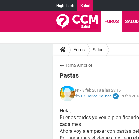
High-Tech
Salud
FOROS
SALUD
Foros
Salud
Tema Anterior
Pastas
Nr
- 8 feb 2018 a las 23:16
Dr. Carlos Salinas
-
9 feb 201
Hola,
Buenas tardes yo venia planificando 
cada mes
Ahora voy a empexar con pastas be
Por nada mas el viernes me llego el 