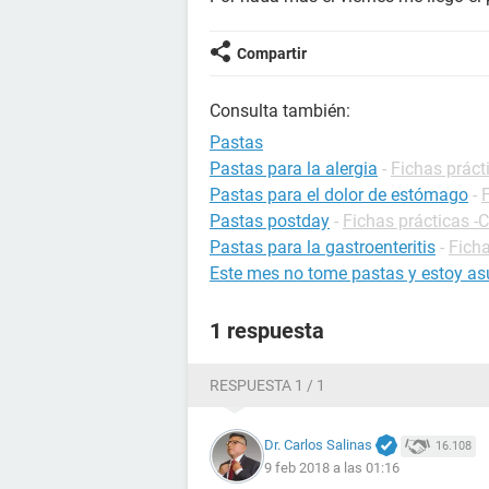
Compartir
Consulta también:
Pastas
Pastas para la alergia
-
Fichas prácti
Pastas para el dolor de estómago
-
Pastas postday
-
Fichas prácticas -
Pastas para la gastroenteritis
-
Ficha
Este mes no tome pastas y estoy as
1 respuesta
RESPUESTA 1 / 1
Dr. Carlos Salinas
16.108
9 feb 2018 a las 01:16