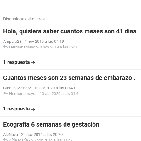
Discusiones similares
Hola, quisiera saber cuantos meses son 41 dias
Amparo28
-
4 nov 2019 a las 04:19
Hermanamayor
-
4 nov 2019 a las 09:01
1 respuesta
Cuantos meses son 23 semanas de embarazo .
Carolina271992
-
10 abr 2020 a las 00:43
Hermanamayor
-
10 abr 2020 a las 01:44
1 respuesta
Ecografía 6 semanas de gestación
AleNava
-
22 nov 2014 a las 20:20
Aída María
-
26 nov 2014 a las 11:47