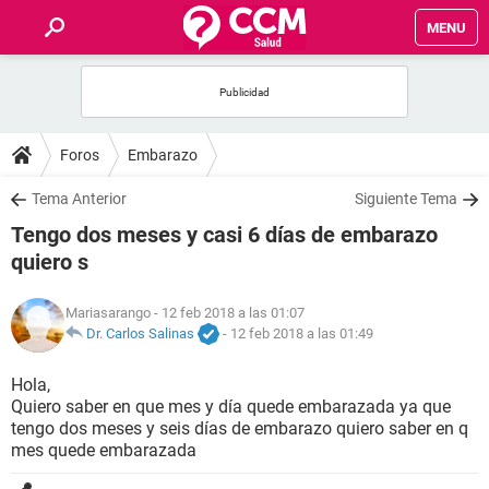
MENU
INICIO
FOROS
Foros
Embarazo
SALUD
Tema Anterior
Siguiente Tema
Tengo dos meses y casi 6 días de embarazo
FAMILIA
quiero s
NUTRICIÓN
Mariasarango
- 12 feb 2018 a las 01:07
Dr. Carlos Salinas
-
12 feb 2018 a las 01:49
BIENESTAR
Hola,
Quiero saber en que mes y día quede embarazada ya que
SEXUALIDAD
tengo dos meses y seis días de embarazo quiero saber en q
mes quede embarazada
GLOSARIO