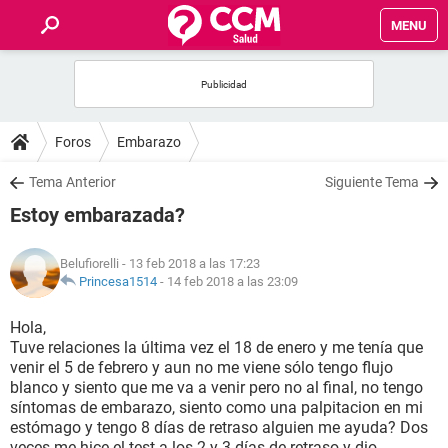
MENU
INICIO
FOROS
Foros
Embarazo
SALUD
Tema Anterior
Siguiente Tema
Estoy embarazada?
FAMILIA
Belufiorelli
- 13 feb 2018 a las 17:23
NUTRICIÓN
Princesa1514
-
14 feb 2018 a las 23:09
Hola,
BIENESTAR
Tuve relaciones la última vez el 18 de enero y me tenía que
venir el 5 de febrero y aun no me viene sólo tengo flujo
SEXUALIDAD
blanco y siento que me va a venir pero no al final, no tengo
síntomas de embarazo, siento como una palpitacion en mi
estómago y tengo 8 días de retraso alguien me ayuda? Dos
GLOSARIO
veces me hice el test a los 2 y 3 días de retraso y dio