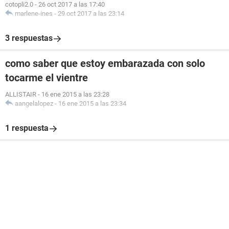
cotopli2.0
-
26 oct 2017 a las 17:40
marlene-ines
-
29 oct 2017 a las 23:14
3 respuestas
como saber que estoy embarazada con solo
tocarme el vientre
ALLISTAIR
-
16 ene 2015 a las 23:28
aangelalopez
-
16 ene 2015 a las 23:34
1 respuesta