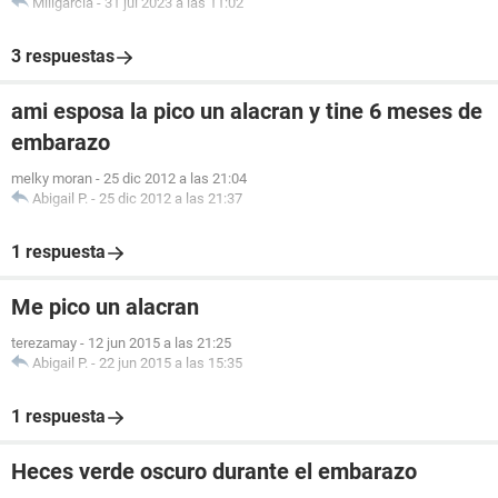
Miligarcia
-
31 jul 2023 a las 11:02
3 respuestas
ami esposa la pico un alacran y tine 6 meses de
embarazo
melky moran
-
25 dic 2012 a las 21:04
Abigail P.
-
25 dic 2012 a las 21:37
1 respuesta
Me pico un alacran
terezamay
-
12 jun 2015 a las 21:25
Abigail P.
-
22 jun 2015 a las 15:35
1 respuesta
Heces verde oscuro durante el embarazo