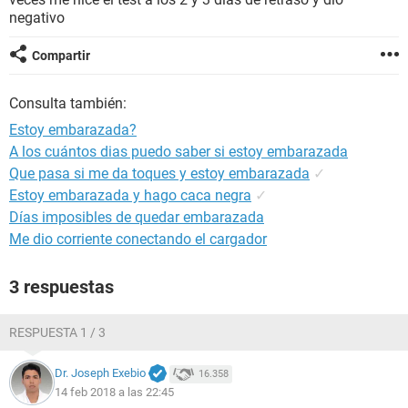
negativo
Compartir
Consulta también:
Estoy embarazada?
A los cuántos dias puedo saber si estoy embarazada
Que pasa si me da toques y estoy embarazada
✓
Estoy embarazada y hago caca negra
✓
Días imposibles de quedar embarazada
Me dio corriente conectando el cargador
3 respuestas
RESPUESTA 1 / 3
Dr. Joseph Exebio
16.358
14 feb 2018 a las 22:45