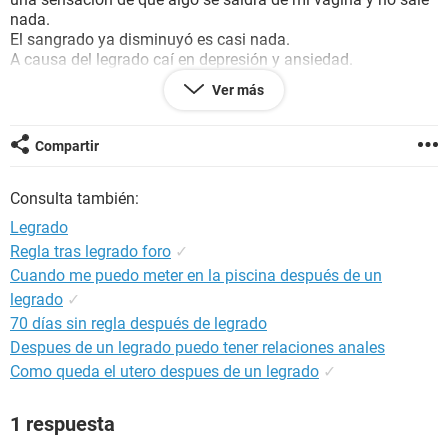
nada.
El sangrado ya disminuyó es casi nada.
A causa del legrado caí en depresión y ansiedad.
Me gustaría obtener ayuda de porque puede que al día de
Ver más
hoy ya con un mes después del parto aún sigo con esas
sensaciones o fatigas.
Gracias espero puedan ayudarme
Compartir
Consulta también:
Legrado
Regla tras legrado foro
✓
Cuando me puedo meter en la piscina después de un
legrado
✓
70 días sin regla después de legrado
Despues de un legrado puedo tener relaciones anales
Como queda el utero despues de un legrado
✓
1 respuesta