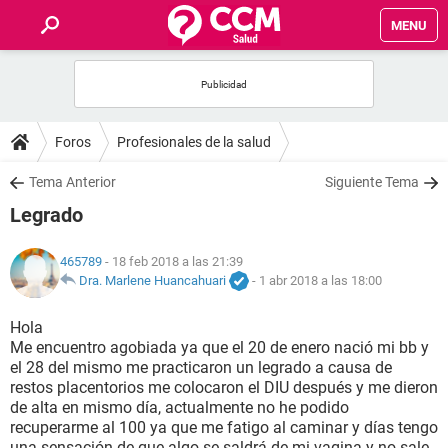
MENU
INICIO
FOROS
Foros
Profesionales de la salud
SALUD
Tema Anterior
Siguiente Tema
Legrado
FAMILIA
465789
- 18 feb 2018 a las 21:39
NUTRICIÓN
Dra. Marlene Huancahuari
-
1 abr 2018 a las 18:00
Hola
BIENESTAR
Me encuentro agobiada ya que el 20 de enero nació mi bb y
el 28 del mismo me practicaron un legrado a causa de
SEXUALIDAD
restos placentorios me colocaron el DIU después y me dieron
de alta en mismo día, actualmente no he podido
recuperarme al 100 ya que me fatigo al caminar y días tengo
GLOSARIO
una sensación de que algo se saldrá de mi vagina y no sale