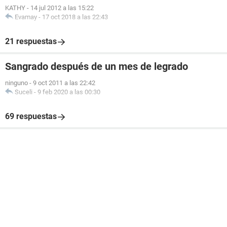
KATHY
-
14 jul 2012 a las 15:22
Evamay
-
17 oct 2018 a las 22:43
21 respuestas
Sangrado después de un mes de legrado
ninguno
-
9 oct 2011 a las 22:42
Suceli
-
9 feb 2020 a las 00:30
69 respuestas