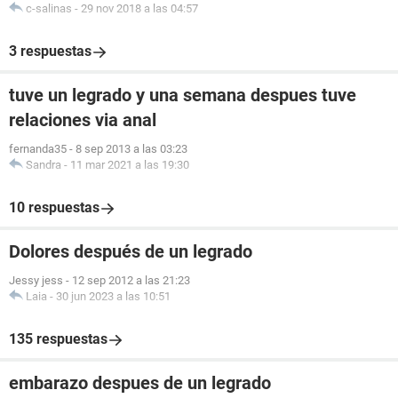
c-salinas
-
29 nov 2018 a las 04:57
3 respuestas
tuve un legrado y una semana despues tuve
relaciones via anal
fernanda35
-
8 sep 2013 a las 03:23
Sandra
-
11 mar 2021 a las 19:30
10 respuestas
Dolores después de un legrado
Jessy jess
-
12 sep 2012 a las 21:23
Laia
-
30 jun 2023 a las 10:51
135 respuestas
embarazo despues de un legrado