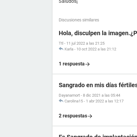
Saludos¡
Discusiones similares
Hola, disculpen la imagen.¿
Ttl
-
11 jul 2022 a las 21:25
Karla
-
10 oct 2022 a las 21:12
1 respuesta
Sangrado en mis días fértile
Dayanamort
-
8 dic 2021 a las 05:44
Carolina15
-
1 abr 2022 a las 12:17
2 respuestas