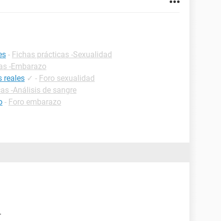
es
-
Fichas prácticas -Sexualidad
cas -Embarazo
 reales
✓
-
Foro sexualidad
cas -Análisis de sangre
o
-
Foro embarazo
.