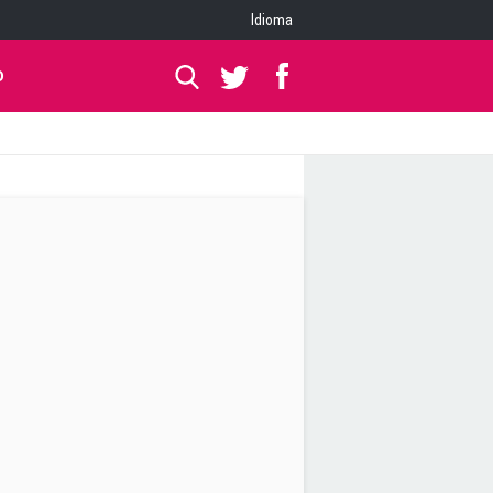
Idioma
O