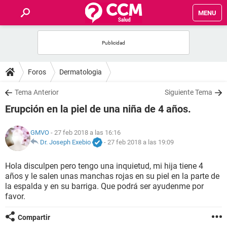
MENU
INICIO
FOROS
Foros
Dermatologia
SALUD
Tema Anterior
Siguiente Tema
Erupción en la piel de una niña de 4 años.
FAMILIA
GMVO
- 27 feb 2018 a las 16:16
NUTRICIÓN
Dr. Joseph Exebio
-
27 feb 2018 a las 19:09
Hola disculpen pero tengo una inquietud, mi hija tiene 4
BIENESTAR
años y le salen unas manchas rojas en su piel en la parte de
la espalda y en su barriga. Que podrá ser ayudenme por
SEXUALIDAD
favor.
Compartir
GLOSARIO