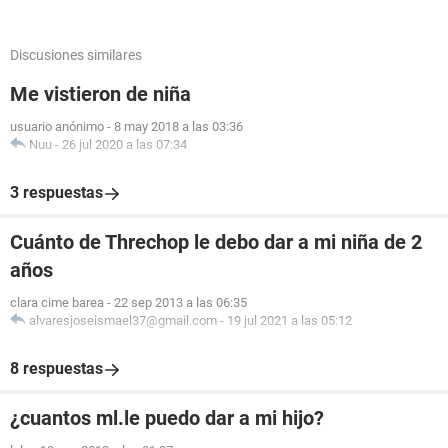
Discusiones similares
Me vistieron de niña
usuario anónimo
-
8 may 2018 a las 03:36
Nuu
-
26 jul 2020 a las 07:34
3 respuestas
Cuánto de Threchop le debo dar a mi niña de 2
años
clara cime barea
-
22 sep 2013 a las 06:35
alvaresjoseismael37@gmail.com
-
19 jul 2021 a las 05:12
8 respuestas
¿cuantos ml.le puedo dar a mi hijo?