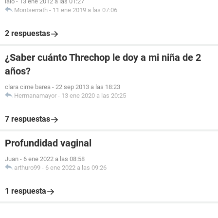
lalo
-
13 ene 2012 a las 01:27
Montserrath
-
11 ene 2019 a las 07:06
2 respuestas
¿Saber cuánto Threchop le doy a mi niña de 2
años?
clara cime barea
-
22 sep 2013 a las 18:23
Hermanamayor
-
13 ene 2020 a las 20:25
7 respuestas
Profundidad vaginal
Juan
-
6 ene 2022 a las 08:58
arthuro99
-
6 ene 2022 a las 09:26
1 respuesta