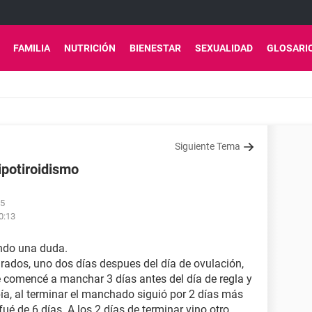
FAMILIA
NUTRICIÓN
BIENESTAR
SEXUALIDAD
GLOSARI
Siguiente Tema
ipotiroidismo
45
0:13
ndo una duda.
rados, uno dos días despues del día de ovulación,
e comencé a manchar 3 días antes del día de regla y
bía, al terminar el manchado siguió por 2 días más
ué de 6 días. A los 2 días de terminar vino otro