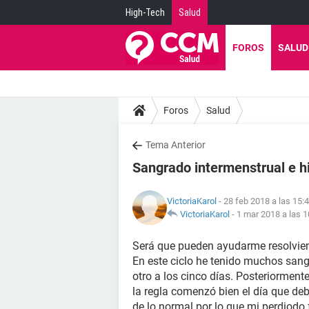
High-Tech
Salud
FOROS
SALUD
Foros
Salud
Tema Anterior
Sangrado intermenstrual e h
VictoriaKarol
- 28 feb 2018 a las 15:
VictoriaKarol
-
1 mar 2018 a las 1
Será que pueden ayudarme resolvie
En este ciclo he tenido muchos sang
otro a los cinco días. Posteriorment
la regla comenzó bien el día que de
de lo normal por lo que mi perdiodo f