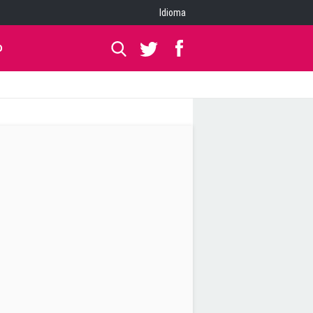
Idioma
O