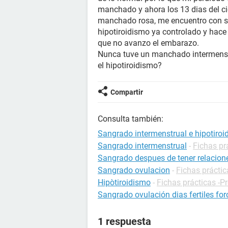
manchado y ahora los 13 dias del ci
manchado rosa, me encuentro con sí
hipotiroidismo ya controlado y hac
que no avanzo el embarazo.
Nunca tuve un manchado intermenstr
el hipotiroidismo?
Compartir
Consulta también:
Sangrado intermenstrual e hipotiro
Sangrado intermenstrual
-
Fichas pr
Sangrado despues de tener relacion
Sangrado ovulacion
-
Fichas prácti
Hipòtiroidismo
-
Fichas prácticas -P
Sangrado ovulación dias fertiles for
1 respuesta