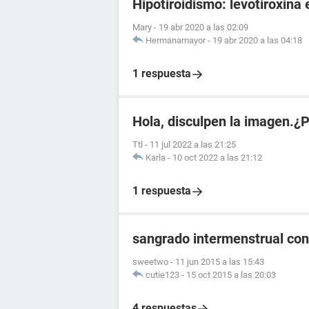
Hipotiroidismo: levotiroxina 
Mary
-
19 abr 2020 a las 02:09
Hermanamayor
-
19 abr 2020 a las 04:18
1 respuesta
Hola, disculpen la imagen.¿
Ttl
-
11 jul 2022 a las 21:25
Karla
-
10 oct 2022 a las 21:12
1 respuesta
sangrado intermenstrual con
sweetwo
-
11 jun 2015 a las 15:43
cutie123
-
15 oct 2015 a las 20:03
4 respuestas