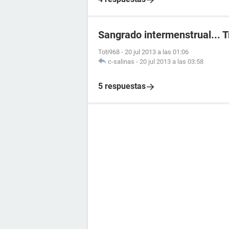
Sangrado intermenstrual... 
Toti968
-
20 jul 2013 a las 01:06
c-salinas
-
20 jul 2013 a las 03:58
5 respuestas