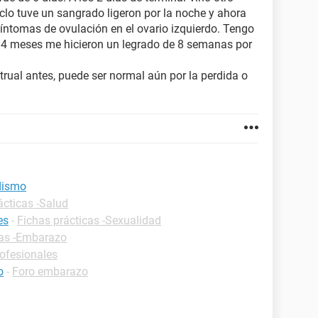
clo tuve un sangrado ligeron por la noche y ahora
ntomas de ovulación en el ovario izquierdo. Tengo
e 4 meses me hicieron un legrado de 8 semanas por
ual antes, puede ser normal aún por la perdida o
idismo
ácticas -Salud
es
-
Fichas prácticas -Sexualidad
cas -Embarazo
rofesionales
o
-
Foro embarazo